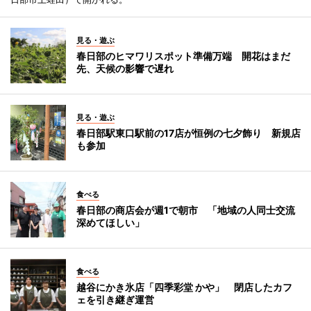
見る・遊ぶ
春日部のヒマワリスポット準備万端 開花はまだ
先、天候の影響で遅れ
見る・遊ぶ
春日部駅東口駅前の17店が恒例の七夕飾り 新規店
も参加
食べる
春日部の商店会が週1で朝市 「地域の人同士交流
深めてほしい」
食べる
越谷にかき氷店「四季彩堂 かや」 閉店したカフ
ェを引き継ぎ運営