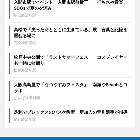
入間市駅でイベント「入間市駅前横丁」 打ち水や音楽、
SDGsで夏の夕涼み
狭山経済新聞
高松で「失った命とともに生きている」展 言葉と記憶を
重ねる場に
高松経済新聞
松戸中央公園で「ラストサマーフェス」 コスプレイヤー
も一緒に盆踊り
松戸経済新聞
大阪高島屋で「なつやすみフェスタ」 南海やPeachとコ
ラボ
なんば経済新聞
足利でブレックスのバスケ教室 新加入の荒川選手が指導
足利経済新聞