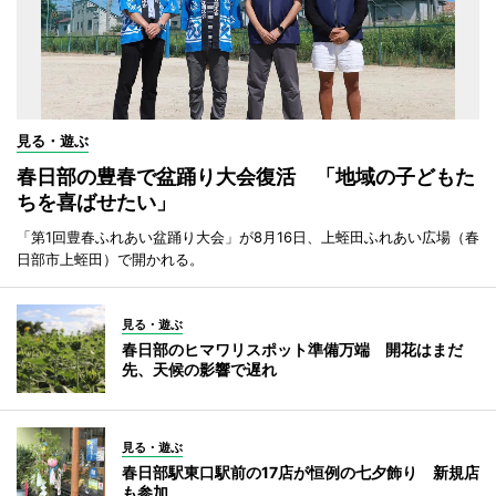
見る・遊ぶ
春日部の豊春で盆踊り大会復活 「地域の子どもた
ちを喜ばせたい」
「第1回豊春ふれあい盆踊り大会」が8月16日、上蛭田ふれあい広場（春
日部市上蛭田）で開かれる。
見る・遊ぶ
春日部のヒマワリスポット準備万端 開花はまだ
先、天候の影響で遅れ
見る・遊ぶ
春日部駅東口駅前の17店が恒例の七夕飾り 新規店
も参加