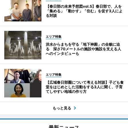
【春日部の未来予想図vol.5】春日部で、人を
「集める」「動かす」「住む」を促す3人によ
る対談
エリア特集
洪水からまちを守る「地下神殿」の全貌に迫
る 深さ70メートルの施設や施設を支える人
へのインタビューも
エリア特集
【広域春日部圏について考える対談】子ども食
堂をはじめとした活動をする3人に聞く、子育
てしやすい地域の作り方
もっと見る
最新ニュース