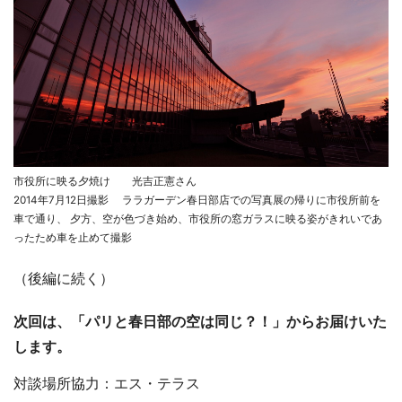
市役所に映る夕焼け 光吉正憲さん
2014年7月12日撮影 ララガーデン春日部店での写真展の帰りに市役所前を
車で通り、 夕方、空が色づき始め、市役所の窓ガラスに映る姿がきれいであ
ったため車を止めて撮影
（後編に続く）
次回は、「パリと春日部の空は同じ？！」からお届けいた
します。
対談場所協力：エス・テラス