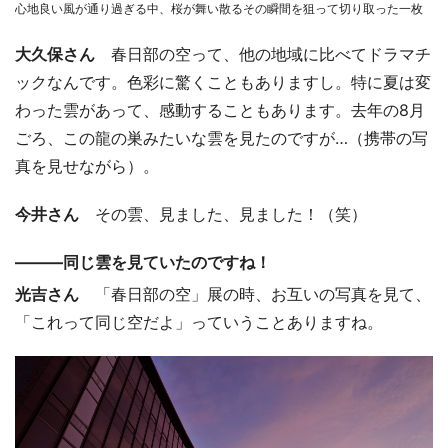
心地良い風が通り過ぎる中、桜が舞い散るその瞬間を狙って切り取った一枚
大久保さん
春日部の空って、他の地域に比べてドラマチ
ックなんです。色彩に驚くこともありますし。特に夏は変
わった雲があって、感動することもあります。去年の8月
ごろ、この龍の巣みたいな雲を見たのですが…（携帯の写
真を見せながら）。
今井さん
その雲、見ました、見ました！（笑）
―――同じ雲を見ていたのですね！
光吉さん
「春日部の空」展の時、お互いの写真を見て、
「これって同じ空だよ」っていうことありますね。