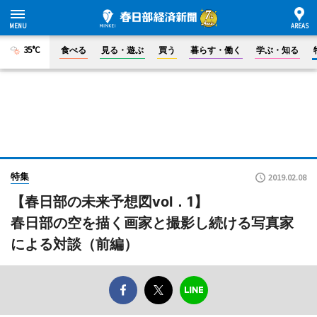
35°C
食べる
見る・遊ぶ
買う
暮らす・働く
学ぶ・知る
特集
2019.02.08
【春日部の未来予想図vol．1】
春日部の空を描く画家と撮影し続ける写真家
による対談（前編）