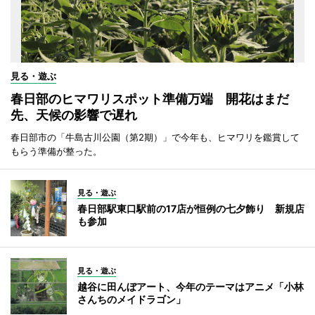
見る・遊ぶ
春日部のヒマワリスポット準備万端 開花はまだ
先、天候の影響で遅れ
春日部市の「牛島古川公園（第2期）」で今年も、ヒマワリを鑑賞して
もらう準備が整った。
見る・遊ぶ
春日部駅東口駅前の17店が恒例の七夕飾り 新規店
も参加
見る・遊ぶ
越谷に田んぼアート、今年のテーマはアニメ「小林
さんちのメイドラゴン」