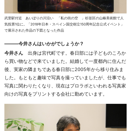
武里駅付近 あいぼりの川沿い 「私の街の空 」杉並区の山椿美術館で人
気投票1位に。「2018年日本・スペイン国交樹立150周年記念公式イベント」
で展示された作品の下図となった作品
―――今井さんはいかがでしょうか？
今井さん
出身は宮代町です。春日部には子どものころか
ら買い物などで来ていました。結婚して一度都内に住んだ
後、実家の隣まちである春日部に2005年から移り住みま
した。もともと趣味で写真を撮っていましたが、仕事でも
写真に関わりたくなり、現在はプロラボといわれる写真家
向けの写真をプリントする会社に勤めています。