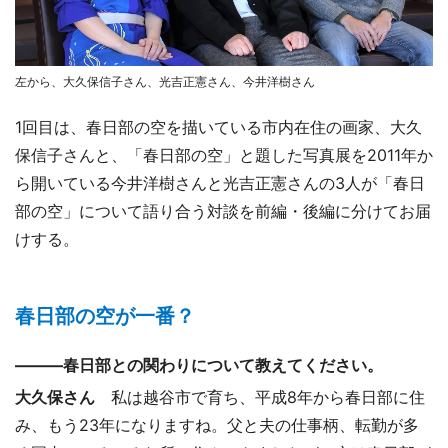
左から、大久保信子さん、光吉正憲さん、今井洋樹さん
1回目は、春日部の空を描いている市内在住の画家、大久
保信子さんと、「春日部の空」と題した写真展を2011年か
ら開いている今井洋樹さんと光吉正憲さんの3人が「春日
部の空」について語り合う対談を前編・後編に分けてお届
けする。
春日部の空が一番？
―――春日部との関わりについて教えてください。
大久保さん
私は越谷市で育ち、平成8年から春日部に住
み、もう23年になりますね。父と夫の仕事柄、転勤が多