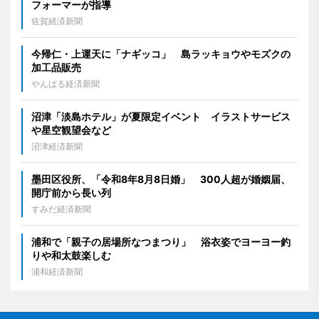
フォーマーが指導
佐賀経済新聞
今帰仁・上運天に「ナギッコ」 島ラッキョウやモズクの
加工品販売
やんばる経済新聞
沼津「淡島ホテル」が夏限定イベント イラストサービス
や星空観望会など
沼津経済新聞
墨田区役所、「令和8年8月8日婚」 300人超が婚姻届、
開庁前から長い列
すみだ経済新聞
浦和で「親子の居場所なつまつり」 浴衣姿でヨーヨー釣
りや和太鼓楽しむ
浦和経済新聞