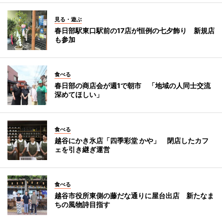
見る・遊ぶ
春日部駅東口駅前の17店が恒例の七夕飾り 新規店
も参加
食べる
春日部の商店会が週1で朝市 「地域の人同士交流
深めてほしい」
食べる
越谷にかき氷店「四季彩堂 かや」 閉店したカフ
ェを引き継ぎ運営
食べる
越谷市役所東側の藤だな通りに屋台出店 新たなま
ちの風物詩目指す