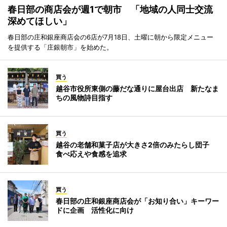
春日部の商店会が週1で朝市 「地域の人同士交流
深めてほしい」
春日部の庄和銀座商店会の6店が7月18日、土曜に朝から限定メニュー
を提供する「庄銀朝市」を始めた。
買う
越谷市役所東側の藤だな通りに屋台出店 新たなま
ちの風物詩目指す
買う
越谷の老舗和菓子店が大きさ2倍のみたらし団子
食べ応えや食感を追求
買う
春日部の庄和銀座商店会が「お知り合い」キーワー
ドに企画 活性化に向け