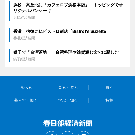
浜松・高丘北に「カフェロブ浜松本店」 トッピングでオ
リジナルパンケーキ
浜松経済新聞
香港・啓徳に仏ビストロ新店「Bistrot's Suzette」
香港経済新聞
銚子で「台湾茶坊」 台湾料理や雑貨通じ文化に親しむ
銚子経済新聞
食べる
見る・遊ぶ
買う
暮らす・働く
学ぶ・知る
特集