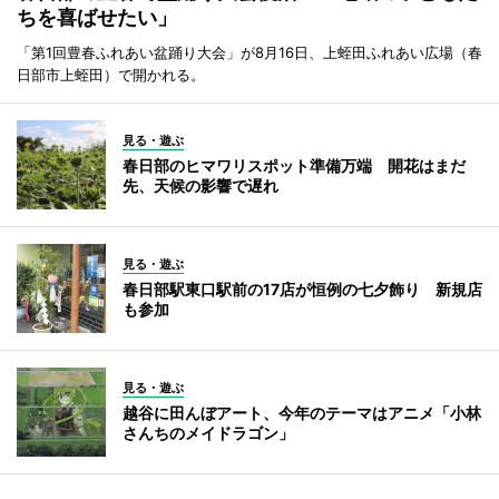
ちを喜ばせたい」
「第1回豊春ふれあい盆踊り大会」が8月16日、上蛭田ふれあい広場（春
日部市上蛭田）で開かれる。
見る・遊ぶ
春日部のヒマワリスポット準備万端 開花はまだ
先、天候の影響で遅れ
見る・遊ぶ
春日部駅東口駅前の17店が恒例の七夕飾り 新規店
も参加
見る・遊ぶ
越谷に田んぼアート、今年のテーマはアニメ「小林
さんちのメイドラゴン」