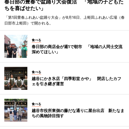
春日部の豊春で盆踊り大会復活 「地域の子どもた
ちを喜ばせたい」
「第1回豊春ふれあい盆踊り大会」が8月16日、上蛭田ふれあい広場（春
日部市上蛭田）で開かれる。
食べる
春日部の商店会が週1で朝市 「地域の人同士交流
深めてほしい」
食べる
越谷にかき氷店「四季彩堂 かや」 閉店したカフ
ェを引き継ぎ運営
食べる
越谷市役所東側の藤だな通りに屋台出店 新たなま
ちの風物詩目指す