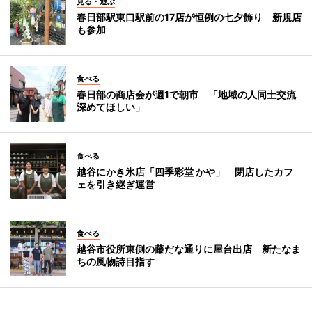
見る・遊ぶ
春日部駅東口駅前の17店が恒例の七夕飾り 新規店
も参加
食べる
春日部の商店会が週1で朝市 「地域の人同士交流
深めてほしい」
食べる
越谷にかき氷店「四季彩堂 かや」 閉店したカフ
ェを引き継ぎ運営
食べる
越谷市役所東側の藤だな通りに屋台出店 新たなま
ちの風物詩目指す