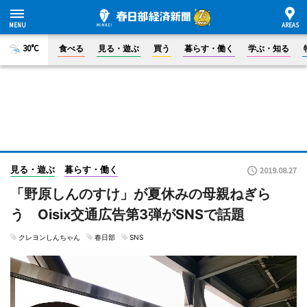
30°C
食べる
見る・遊ぶ
買う
暮らす・働く
学ぶ・知る
見る・遊ぶ
暮らす・働く
2019.08.27
「野原しんのすけ」が夏休みの母親ねぎら
う Oisix交通広告第3弾がSNSで話題
クレヨンしんちゃん
春日部
SNS