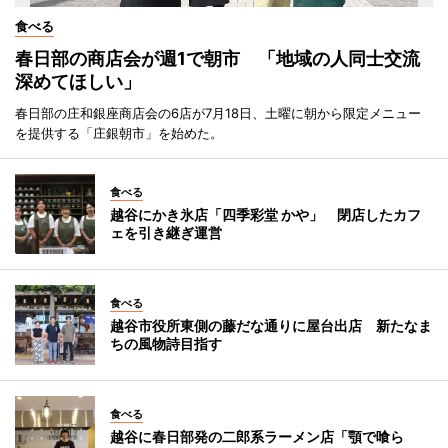
食べる
春日部の商店会が週1で朝市 「地域の人同士交流
深めてほしい」
春日部の庄和銀座商店会の6店が7月18日、土曜に朝から限定メニュー
を提供する「庄銀朝市」を始めた。
食べる
越谷にかき氷店「四季彩堂 かや」 閉店したカフ
ェを引き継ぎ運営
食べる
越谷市役所東側の藤だな通りに屋台出店 新たなま
ちの風物詩目指す
食べる
越谷に春日部発の二郎系ラーメン店「顎で喰ら