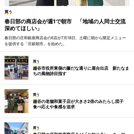
買う
春日部の商店会が週1で朝市 「地域の人同士交流
深めてほしい」
春日部の庄和銀座商店会の6店が7月18日、土曜に朝から限定メニュー
を提供する「庄銀朝市」を始めた。
買う
越谷市役所東側の藤だな通りに屋台出店 新たなま
ちの風物詩目指す
買う
越谷の老舗和菓子店が大きさ2倍のみたらし団子
食べ応えや食感を追求
買う