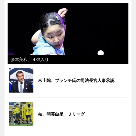
張本美和、４強入り
米上院、ブランチ氏の司法長官人事承認
柏、開幕白星 Ｊリーグ