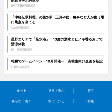
伊豆下田経済新聞
「津軽伝承料理」の第2弾 正月や盆、農事など人が集う場
に焦点を当てる
弘前経済新聞
星野エリアで「足水浴」 13度の湧水とヒノキ香るおけで
清涼体験
軽井沢経済新聞
札幌でゲームイベント10月開催へ 高校生向け企画を新設
札幌経済新聞
食べる
見る・遊ぶ
買う
暮らす・働く
学ぶ・知る
特集