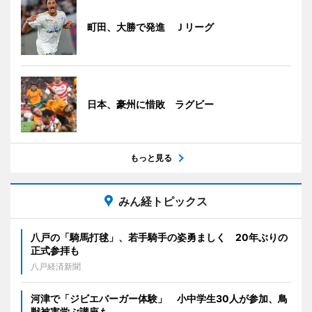
町田、大勝で発進 Ｊリーグ
日本、豪州に惜敗 ラグビー
もっと見る
みん経トピックス
八戸の「騎馬打毬」、若手騎手の姿勇ましく 20年ぶりの
正式参拝も
八戸経済新聞
河津で「ジビエバーガー体験」 小中学生30人が参加、鳥
獣被害学ぶ講座も