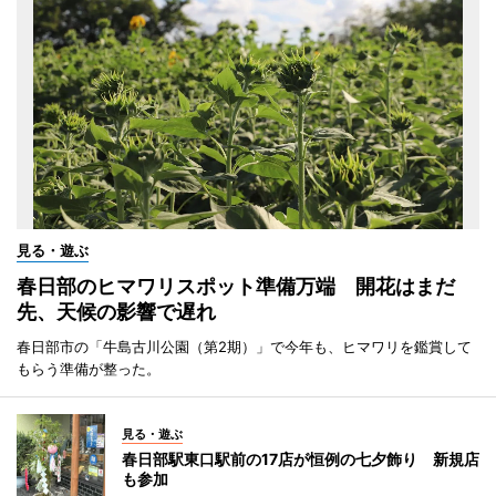
見る・遊ぶ
春日部のヒマワリスポット準備万端 開花はまだ
先、天候の影響で遅れ
春日部市の「牛島古川公園（第2期）」で今年も、ヒマワリを鑑賞して
もらう準備が整った。
見る・遊ぶ
春日部駅東口駅前の17店が恒例の七夕飾り 新規店
も参加