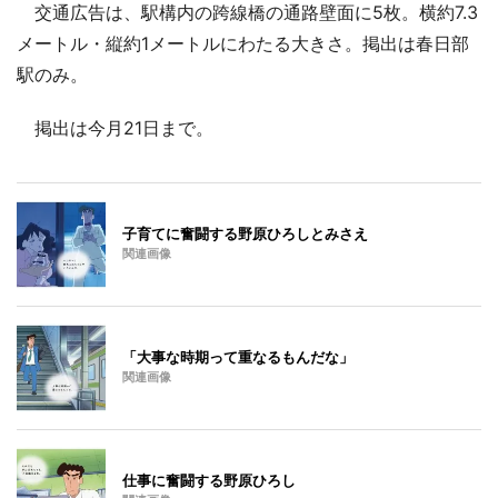
交通広告は、駅構内の跨線橋の通路壁面に5枚。横約7.3
メートル・縦約1メートルにわたる大きさ。掲出は春日部
駅のみ。
掲出は今月21日まで。
子育てに奮闘する野原ひろしとみさえ
関連画像
「大事な時期って重なるもんだな」
関連画像
仕事に奮闘する野原ひろし