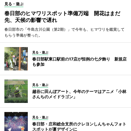
見る・遊ぶ
春日部のヒマワリスポット準備万端 開花はまだ
先、天候の影響で遅れ
春日部市の「牛島古川公園（第2期）」で今年も、ヒマワリを鑑賞して
もらう準備が整った。
見る・遊ぶ
春日部駅東口駅前の17店が恒例の七夕飾り 新規店
も参加
見る・遊ぶ
越谷に田んぼアート、今年のテーマはアニメ「小林
さんちのメイドラゴン」
見る・遊ぶ
春日部・庄和総合支所のクレヨンしんちゃんフォト
スポットが夏デザインに