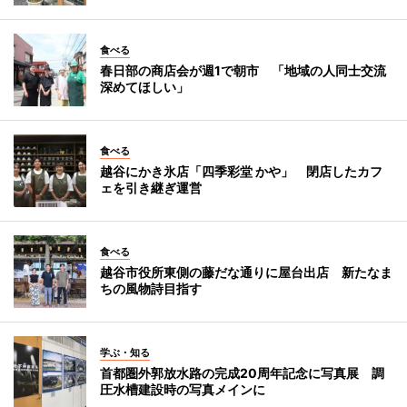
食べる
春日部の商店会が週1で朝市 「地域の人同士交流
深めてほしい」
食べる
越谷にかき氷店「四季彩堂 かや」 閉店したカフ
ェを引き継ぎ運営
食べる
越谷市役所東側の藤だな通りに屋台出店 新たなま
ちの風物詩目指す
学ぶ・知る
首都圏外郭放水路の完成20周年記念に写真展 調
圧水槽建設時の写真メインに