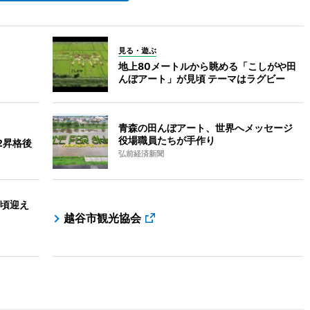
見る・遊ぶ
地上80メートルから眺める「こしがや田
んぼアート」が見頃 テーマはラグビー
青森の田んぼアート、世界へメッセージ
役場職員たちが手作り
2昇格後
弘前経済新聞
頃迎え
越谷市観光協会