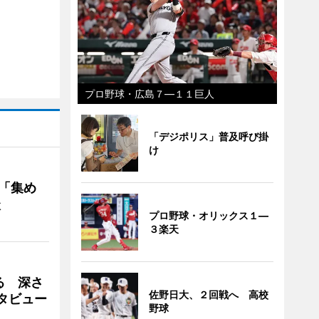
プロ野球・広島７―１１巨人
「デジポリス」普及呼び掛
け
を「集め
談
プロ野球・オリックス１―
３楽天
る 深さ
佐野日大、２回戦へ 高校
タビュー
野球