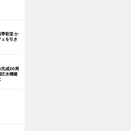
季彩堂 か
フェを引き
完成20周
調圧水槽建
に