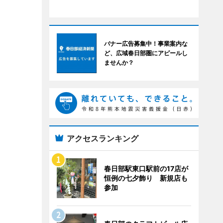
バナー広告募集中！事業案内な
ど、広域春日部圏にアピールし
ませんか？
アクセスランキング
春日部駅東口駅前の17店が
恒例の七夕飾り 新規店も
参加