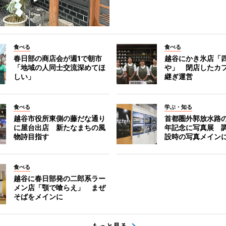
食べる
食べる
春日部の商店会が週1で朝市
越谷にかき氷店「四
「地域の人同士交流深めてほ
や」 閉店したカ
しい」
継ぎ運営
食べる
学ぶ・知る
越谷市役所東側の藤だな通り
首都圏外郭放水路の
に屋台出店 新たなまちの風
年記念に写真展 
物詩目指す
設時の写真メイン
食べる
越谷に春日部発の二郎系ラー
メン店「顎で喰らえ」 まぜ
そばをメインに
もっと見る