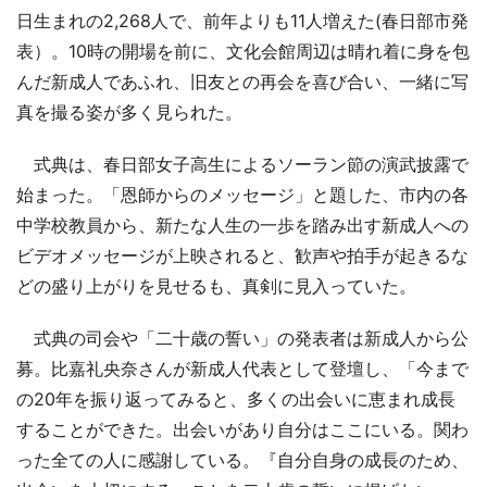
日生まれの2,268人で、前年よりも11人増えた(春日部市発
表）。10時の開場を前に、文化会館周辺は晴れ着に身を包
んだ新成人であふれ、旧友との再会を喜び合い、一緒に写
真を撮る姿が多く見られた。
式典は、春日部女子高生によるソーラン節の演武披露で
始まった。「恩師からのメッセージ」と題した、市内の各
中学校教員から、新たな人生の一歩を踏み出す新成人への
ビデオメッセージが上映されると、歓声や拍手が起きるな
どの盛り上がりを見せるも、真剣に見入っていた。
式典の司会や「二十歳の誓い」の発表者は新成人から公
募。比嘉礼央奈さんが新成人代表として登壇し、「今まで
の20年を振り返ってみると、多くの出会いに恵まれ成長
することができた。出会いがあり自分はここにいる。関わ
った全ての人に感謝している。『自分自身の成長のため、