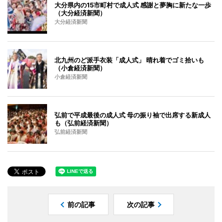
大分県内の15市町村で成人式 感謝と夢胸に新たな一歩
（大分経済新聞）
大分経済新聞
北九州のど派手衣装「成人式」 晴れ着でゴミ拾いも
（小倉経済新聞）
小倉経済新聞
弘前で平成最後の成人式 母の振り袖で出席する新成人
も（弘前経済新聞）
弘前経済新聞
前の記事
次の記事