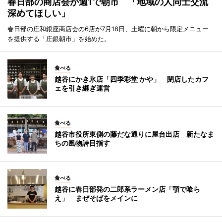
春日部の商店会が週1で朝市 「地域の人同士交流
深めてほしい」
春日部の庄和銀座商店会の6店が7月18日、土曜に朝から限定メニュー
を提供する「庄銀朝市」を始めた。
食べる
越谷にかき氷店「四季彩堂 かや」 閉店したカフ
ェを引き継ぎ運営
食べる
越谷市役所東側の藤だな通りに屋台出店 新たなま
ちの風物詩目指す
食べる
越谷に春日部発の二郎系ラーメン店「顎で喰ら
え」 まぜそばをメインに