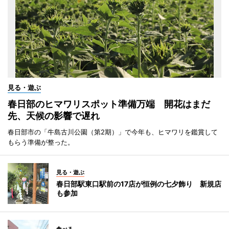
見る・遊ぶ
春日部のヒマワリスポット準備万端 開花はまだ
先、天候の影響で遅れ
春日部市の「牛島古川公園（第2期）」で今年も、ヒマワリを鑑賞して
もらう準備が整った。
見る・遊ぶ
春日部駅東口駅前の17店が恒例の七夕飾り 新規店
も参加
食べる