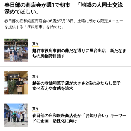
春日部の商店会が週1で朝市 「地域の人同士交流
深めてほしい」
春日部の庄和銀座商店会の6店が7月18日、土曜に朝から限定メニュー
を提供する「庄銀朝市」を始めた。
買う
越谷市役所東側の藤だな通りに屋台出店 新たなま
ちの風物詩目指す
買う
越谷の老舗和菓子店が大きさ2倍のみたらし団子
食べ応えや食感を追求
買う
春日部の庄和銀座商店会が「お知り合い」キーワー
ドに企画 活性化に向け