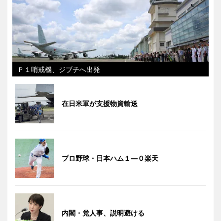
Ｐ１哨戒機、ジブチへ出発
在日米軍が支援物資輸送
プロ野球・日本ハム１―０楽天
内閣・党人事、説明避ける