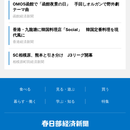
OMO5函館で「函館夜景の日」 手回しオルガンで野外劇
テーマ曲
函館経済新聞
香港・九龍塘に韓国料理店「Social」 韓国定番料理を現
代風に
香港経済新聞
SC相模原、熊本と引き分け J3リーグ開幕
相模原町田経済新聞
食べる
見る・遊ぶ
買う
暮らす・働く
学ぶ・知る
特集