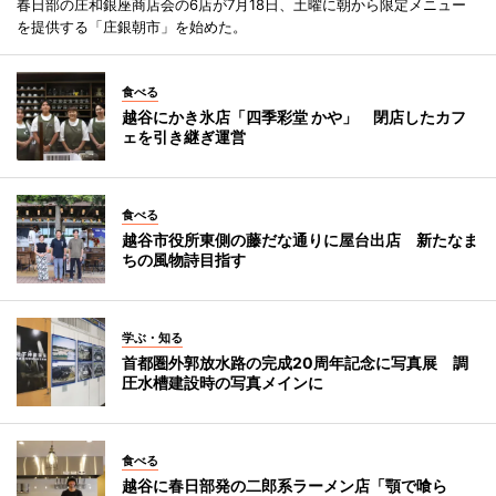
春日部の庄和銀座商店会の6店が7月18日、土曜に朝から限定メニュー
を提供する「庄銀朝市」を始めた。
食べる
越谷にかき氷店「四季彩堂 かや」 閉店したカフ
ェを引き継ぎ運営
食べる
越谷市役所東側の藤だな通りに屋台出店 新たなま
ちの風物詩目指す
学ぶ・知る
首都圏外郭放水路の完成20周年記念に写真展 調
圧水槽建設時の写真メインに
食べる
越谷に春日部発の二郎系ラーメン店「顎で喰ら