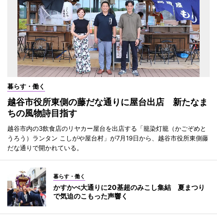
暮らす・働く
越谷市役所東側の藤だな通りに屋台出店 新たなま
ちの風物詩目指す
越谷市内の3飲食店のリヤカー屋台を出店する「籠染灯籠（かごぞめと
うろう）ランタン こしがや屋台村」が7月19日から、越谷市役所東側藤
だな通りで開かれている。
暮らす・働く
かすかべ大通りに20基超のみこし集結 夏まつり
で気迫のこもった声響く