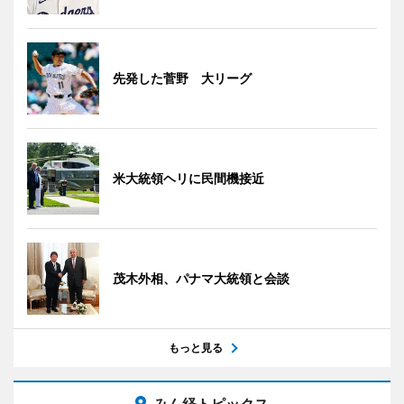
先発した菅野 大リーグ
米大統領ヘリに民間機接近
茂木外相、パナマ大統領と会談
もっと見る
みん経トピックス