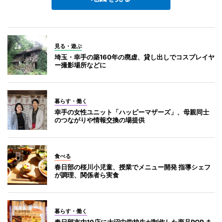
見る・遊ぶ
埼玉・幸手の築160年の廃虚、貸し出しでコスプレイヤ
ー撮影場所などに
暮らす・働く
幸手の女性ユニット「ハッピーマザーズ」、母親同士
のつながりや情報交換の場提供
食べる
春日部の桜川小児童、授業でメニュー開発 指導シェフ
が調理、関係者ら実食
暮らす・働く
春日部市内19店に大沼中学校生が制作した商品POP ま