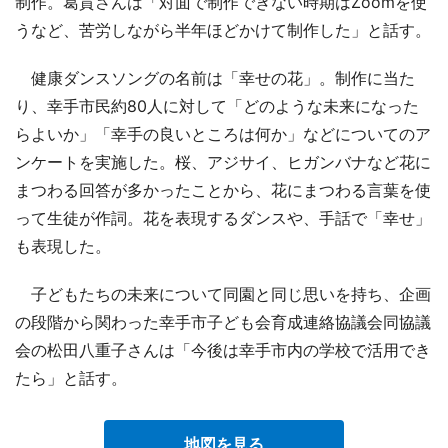
制作。葛貫さんは「対面で制作できない時期はZoomを使
うなど、苦労しながら半年ほどかけて制作した」と話す。
健康ダンスソングの名前は「幸せの花」。制作に当た
り、幸手市民約80人に対して「どのような未来になった
らよいか」「幸手の良いところは何か」などについてのア
ンケートを実施した。桜、アジサイ、ヒガンバナなど花に
まつわる回答が多かったことから、花にまつわる言葉を使
って生徒が作詞。花を表現するダンスや、手話で「幸せ」
も表現した。
子どもたちの未来について同園と同じ思いを持ち、企画
の段階から関わった幸手市子ども会育成連絡協議会同協議
会の松田八重子さんは「今後は幸手市内の学校で活用でき
たら」と話す。
地図を見る