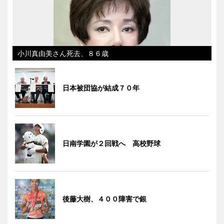
小川真由美さん死去、８６歳
日本被団協が結成７０年
日南学園が２回戦へ 高校野球
後藤大樹、４００障害で銀