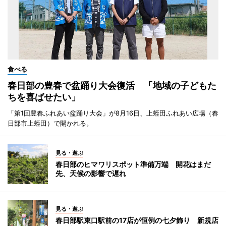
食べる
春日部の豊春で盆踊り大会復活 「地域の子どもた
ちを喜ばせたい」
「第1回豊春ふれあい盆踊り大会」が8月16日、上蛭田ふれあい広場（春
日部市上蛭田）で開かれる。
見る・遊ぶ
春日部のヒマワリスポット準備万端 開花はまだ
先、天候の影響で遅れ
見る・遊ぶ
春日部駅東口駅前の17店が恒例の七夕飾り 新規店