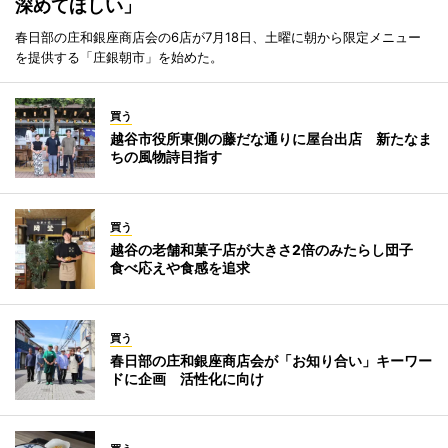
深めてほしい」
春日部の庄和銀座商店会の6店が7月18日、土曜に朝から限定メニュー
を提供する「庄銀朝市」を始めた。
買う
越谷市役所東側の藤だな通りに屋台出店 新たなま
ちの風物詩目指す
買う
越谷の老舗和菓子店が大きさ2倍のみたらし団子
食べ応えや食感を追求
買う
春日部の庄和銀座商店会が「お知り合い」キーワー
ドに企画 活性化に向け