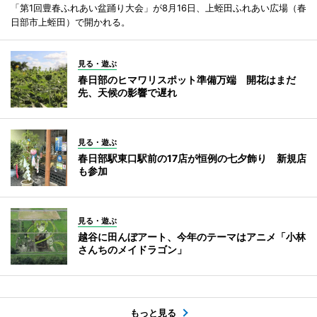
「第1回豊春ふれあい盆踊り大会」が8月16日、上蛭田ふれあい広場（春
日部市上蛭田）で開かれる。
見る・遊ぶ
春日部のヒマワリスポット準備万端 開花はまだ
先、天候の影響で遅れ
見る・遊ぶ
春日部駅東口駅前の17店が恒例の七夕飾り 新規店
も参加
見る・遊ぶ
越谷に田んぼアート、今年のテーマはアニメ「小林
さんちのメイドラゴン」
もっと見る