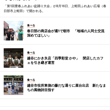
「第1回豊春ふれあい盆踊り大会」が8月16日、上蛭田ふれあい広場（春
日部市上蛭田）で開かれる。
食べる
春日部の商店会が週1で朝市 「地域の人同士交流
深めてほしい」
食べる
越谷にかき氷店「四季彩堂 かや」 閉店したカフ
ェを引き継ぎ運営
食べる
越谷市役所東側の藤だな通りに屋台出店 新たなま
ちの風物詩目指す