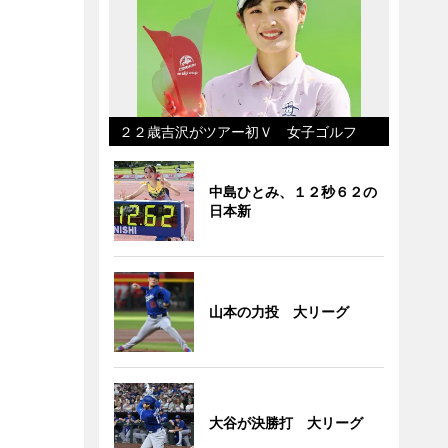
２２歳吉沢がツアー初Ｖ 女子ゴルフ
中島ひとみ、１２秒６２の
日本新
山本の力投 大リーグ
大谷が決勝打 大リーグ