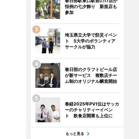
春日部駅東口駅前の17店が
恒例の七夕飾り 新規店も
参加
埼玉県立大学で防災イベン
ト 5大学のボランティア
サークルが協力
春日部のクラフトビール店
が新サービス 複数店チー
ム制のオリジナル醸造開始
春経2025年PV1位はサッカ
ーのチャリティーイベン
ト 飲食店開業も上位に
もっと見る