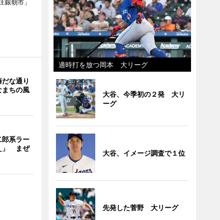
庄銀朝市」
適時打を放つ岡本 大リーグ
藤だな通り
なまちの風
大谷、今季初の２発 大リ
ーグ
二郎系ラー
え」 まぜ
大谷、イメージ調査で１位
先発した菅野 大リーグ