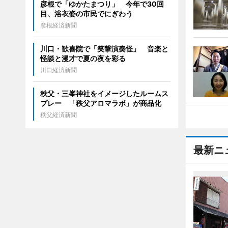
彦根で「ゆかたまつり」 今年で30回
目、浴衣姿の市民でにぎわう
彦根経済新聞
川口・歓喜院で「笑撃演奏怪」 音楽と
怪談と漫才で夏の夜を彩る
川口経済新聞
秩父・三峯神社をイメージしたルームス
プレー 「秩父アロマラボ」が商品化
秩父経済新聞
最新ニ