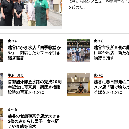
に朝から限定メニューを提供する「
を始めた。
食べる
食べる
越谷にかき氷店「四季彩堂 か
越谷市役所東側の
や」 閉店したカフェを引き
に屋台出店 新た
継ぎ運営
物詩目指す
学ぶ・知る
食べる
首都圏外郭放水路の完成20周
越谷に春日部発の
年記念に写真展 調圧水槽建
メン店「顎で喰ら
設時の写真メインに
そばをメインに
食べる
越谷の老舗和菓子店が大きさ
2倍のみたらし団子 食べ応
えや食感を追求