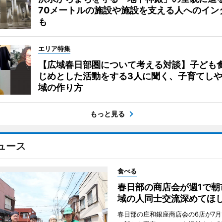
70メートルの施設や施設を支える人へのイン
も
エリア特集
【広域春日部圏について考える対談】子ども
じめとした活動をする3人に聞く、子育てし
域の作り方
もっと見る
ュース
食べる
春日部の商店会が週1で朝
域の人同士交流深めてほ
春日部の庄和銀座商店会の6店が7月