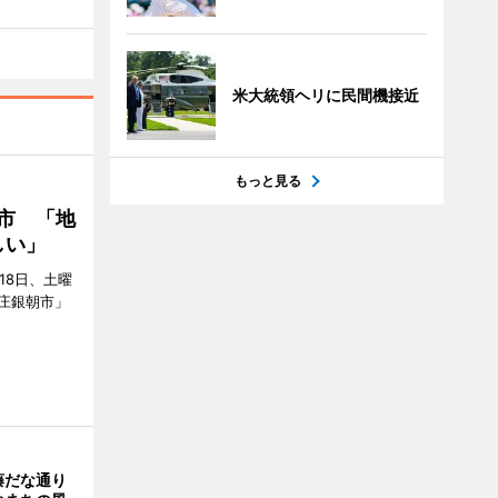
米大統領ヘリに民間機接近
もっと見る
市 「地
しい」
18日、土曜
庄銀朝市」
藤だな通り