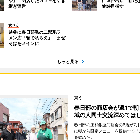
や」 閉店したカフェを引き
に屋台出店 新た
継ぎ運営
物詩目指す
食べる
越谷に春日部発の二郎系ラー
メン店「顎で喰らえ」 まぜ
そばをメインに
もっと見る
買う
春日部の商店会が週1で朝
域の人同士交流深めてほ
春日部の庄和銀座商店会の6店が7月
に朝から限定メニューを提供する「
を始めた。