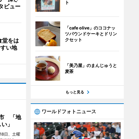
ト
タビュー
「cafe olive」のココナッ
ツパウンドケーキとドリン
クセット
食堂をは
やすい地
「美乃屋」のまんじゅうと
麦茶
もっと見る
ワールドフォトニュース
市 「地
しい」
18日、土曜