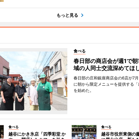
もっと見る
食べる
春日部の商店会が週1で朝
域の人同士交流深めてほ
春日部の庄和銀座商店会の6店が7月
に朝から限定メニューを提供する「
を始めた。
食べる
食べる
越谷にかき氷店「四季彩堂 か
越谷市役所東側の