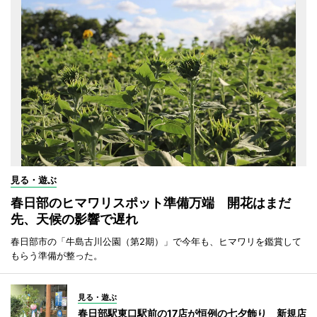
見る・遊ぶ
春日部のヒマワリスポット準備万端 開花はまだ
先、天候の影響で遅れ
春日部市の「牛島古川公園（第2期）」で今年も、ヒマワリを鑑賞して
もらう準備が整った。
見る・遊ぶ
春日部駅東口駅前の17店が恒例の七夕飾り 新規店