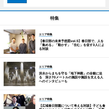
特集
エリア特集
【春日部の未来予想図vol.5】春日部で、人を
「集める」「動かす」「住む」を促す3人によ
る対談
エリア特集
洪水からまちを守る「地下神殿」の全貌に迫
る 深さ70メートルの施設や施設を支える人
へのインタビューも
エリア特集
【広域春日部圏について考える対談】子ども食