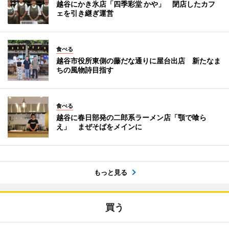
越谷にかき氷店「四季彩堂 かや」 閉店したカフ
ェを引き継ぎ運営
食べる
越谷市役所東側の藤だな通りに屋台出店 新たなま
ちの風物詩目指す
食べる
越谷に春日部発の二郎系ラーメン店「顎で喰ら
え」 まぜそばをメインに
もっと見る
買う