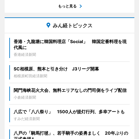
もっと見る
みん経トピックス
香港・九龍塘に韓国料理店「Social」 韓国定番料理を現
代風に
香港経済新聞
SC相模原、熊本と引き分け J3リーグ開幕
相模原町田経済新聞
関門海峡花火大会、無料エリアなしの門司側をライブ配信
小倉経済新聞
八広で「八八祭り」 1500人が提灯行列、多幸アートも
すみだ経済新聞
八戸の「騎馬打毬」、若手騎手の姿勇ましく 20年ぶりの
正式参拝も