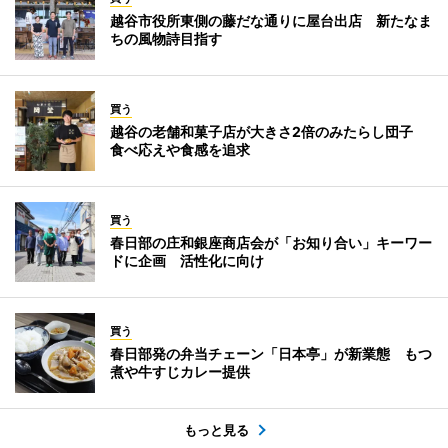
越谷市役所東側の藤だな通りに屋台出店 新たなま
ちの風物詩目指す
買う
越谷の老舗和菓子店が大きさ2倍のみたらし団子
食べ応えや食感を追求
買う
春日部の庄和銀座商店会が「お知り合い」キーワー
ドに企画 活性化に向け
買う
春日部発の弁当チェーン「日本亭」が新業態 もつ
煮や牛すじカレー提供
もっと見る