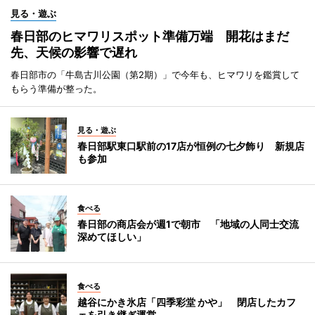
見る・遊ぶ
春日部のヒマワリスポット準備万端 開花はまだ
先、天候の影響で遅れ
春日部市の「牛島古川公園（第2期）」で今年も、ヒマワリを鑑賞して
もらう準備が整った。
見る・遊ぶ
春日部駅東口駅前の17店が恒例の七夕飾り 新規店
も参加
食べる
春日部の商店会が週1で朝市 「地域の人同士交流
深めてほしい」
食べる
越谷にかき氷店「四季彩堂 かや」 閉店したカフ
ェを引き継ぎ運営