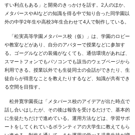
すい利点もある」と開発のきっかけを話す。2人のほか、
メタバースやAIなどの知識を得る中で知り合った同学園以
外の中学2年生や高校3年生合わせて4人で制作している。
「松実高等学園メタバース校（仮）」は、学園のロビー
や教室などがあり、自分のアバターで授業などに参加す
る。ゴーグルなどの装備がなくても、通信環境があれば、
スマートフォンでもパソコンでも該当のウェブページから
利用できる。授業以外でも生徒同士の会話ができたり、生
徒自らが得意なことを教えたりするなど、知識が共有でき
る空間を目指す。
松井寛学園長は「メタバース校のアイデアが出た時点で
話し合いはしたが、その後は報告を受けるだけで、基本的
に生徒たちだけで進めている。運用方法などは、学習サポ
ートをしてくれているボランティアの大学生に教えてもら
い進める。制作を通して、また運用で学べる児童生徒が増