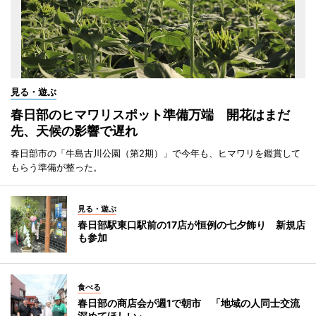
見る・遊ぶ
春日部のヒマワリスポット準備万端 開花はまだ
先、天候の影響で遅れ
春日部市の「牛島古川公園（第2期）」で今年も、ヒマワリを鑑賞して
もらう準備が整った。
見る・遊ぶ
春日部駅東口駅前の17店が恒例の七夕飾り 新規店
も参加
食べる
春日部の商店会が週1で朝市 「地域の人同士交流
深めてほしい」