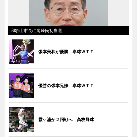
和歌山市長に尾崎氏初当選
張本美和が優勝 卓球ＷＴＴ
優勝の張本兄妹 卓球ＷＴＴ
霞ケ浦が２回戦へ 高校野球