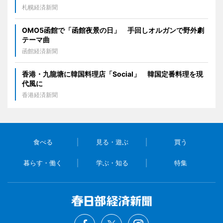
札幌経済新聞
OMO5函館で「函館夜景の日」 手回しオルガンで野外劇
テーマ曲
函館経済新聞
香港・九龍塘に韓国料理店「Social」 韓国定番料理を現
代風に
香港経済新聞
食べる
見る・遊ぶ
買う
暮らす・働く
学ぶ・知る
特集