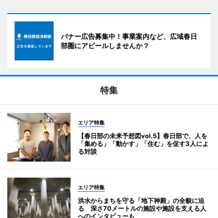
バナー広告募集中！事業案内など、広域春日
部圏にアピールしませんか？
特集
エリア特集
【春日部の未来予想図vol.5】春日部で、人を
「集める」「動かす」「住む」を促す3人によ
る対談
エリア特集
洪水からまちを守る「地下神殿」の全貌に迫
る 深さ70メートルの施設や施設を支える人
へのインタビューも