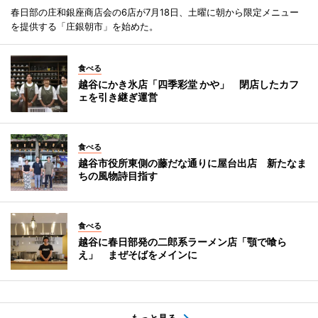
春日部の庄和銀座商店会の6店が7月18日、土曜に朝から限定メニュー
を提供する「庄銀朝市」を始めた。
食べる
越谷にかき氷店「四季彩堂 かや」 閉店したカフ
ェを引き継ぎ運営
食べる
越谷市役所東側の藤だな通りに屋台出店 新たなま
ちの風物詩目指す
食べる
越谷に春日部発の二郎系ラーメン店「顎で喰ら
え」 まぜそばをメインに
もっと見る