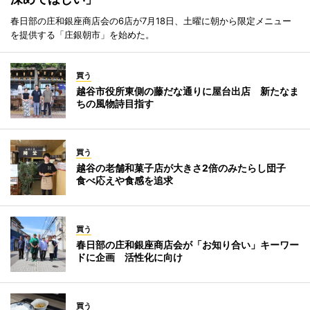
春日部の庄和銀座商店会の6店が7月18日、土曜に朝から限定メニュー
を提供する「庄銀朝市」を始めた。
買う
越谷市役所東側の藤だな通りに屋台出店 新たなま
ちの風物詩目指す
買う
越谷の老舗和菓子店が大きさ2倍のみたらし団子
食べ応えや食感を追求
買う
春日部の庄和銀座商店会が「お知り合い」キーワー
ドに企画 活性化に向け
買う