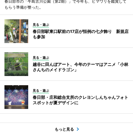
春日部市の「牛島古川公園（第2期）」で今年も、ヒマワリを鑑賞して
もらう準備が整った。
見る・遊ぶ
春日部駅東口駅前の17店が恒例の七夕飾り 新規店
も参加
見る・遊ぶ
越谷に田んぼアート、今年のテーマはアニメ「小林
さんちのメイドラゴン」
見る・遊ぶ
春日部・庄和総合支所のクレヨンしんちゃんフォト
スポットが夏デザインに
もっと見る