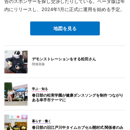
告のスポンサーを探し交渉したりしている。ベータ版は年
内にリリースし、2024年1月に正式に運用を始める予定。
地図を見る
デモンストレーションをする松田さん
関連画像
学ぶ・知る
春日部の松実学園が健康ダンスソングを制作 つながり
ある幸手市テーマに
暮らす・働く
春日部の旧江戸川中タイムカプセル開封式 関係者のみ