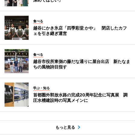
食べる
越谷にかき氷店「四季彩堂 かや」 閉店したカフ
ェを引き継ぎ運営
食べる
越谷市役所東側の藤だな通りに屋台出店 新たなま
ちの風物詩目指す
学ぶ・知る
首都圏外郭放水路の完成20周年記念に写真展 調
圧水槽建設時の写真メインに
もっと見る