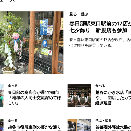
見る・遊ぶ
春日部駅東口駅前の17店
七夕飾り 新規店も参加
春日部駅東口駅前の17店が現在、店
七夕飾りを設置している。
食べる
食べる
春日部の商店会が週1で朝市
越谷にかき氷店「四
「地域の人同士交流深めてほ
や」 閉店したカ
しい」
継ぎ運営
食べる
学ぶ・知る
越谷市役所東側の藤だな通り
首都圏外郭放水路の