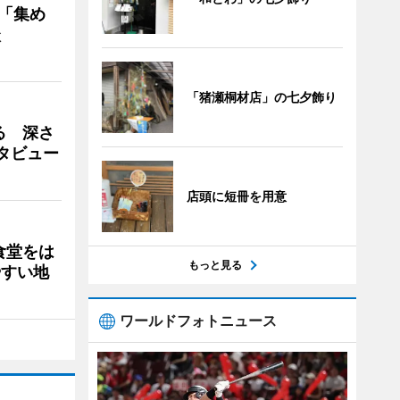
を「集め
談
「猪瀬桐材店」の七夕飾り
る 深さ
タビュー
店頭に短冊を用意
食堂をは
もっと見る
やすい地
ワールドフォトニュース