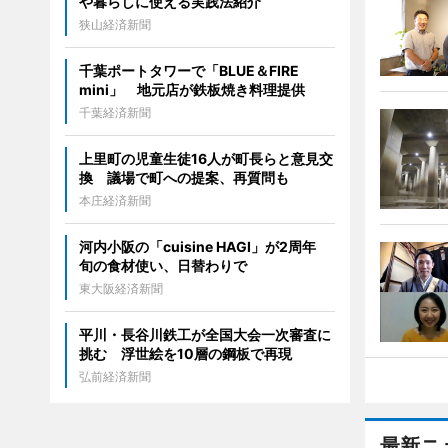
や暮らしに使える実践法紹介
狭山経済新聞
千葉ポートタワーで「BLUE＆FIRE
mini」 地元店が鉄板焼き料理提供
千葉経済新聞
上里町の児童生徒16人が町長らと意見交
換 議場で町への提案、再質問も
本庄経済新聞
河内小阪の「cuisine HAGI」が2周年
旬の食材使い、日替わりで
東大阪経済新聞
平川・長谷川鉄工が全国大会一次審査に
挑む 浮世絵を10層の鋼板で再現
弘前経済新聞
最新ニ