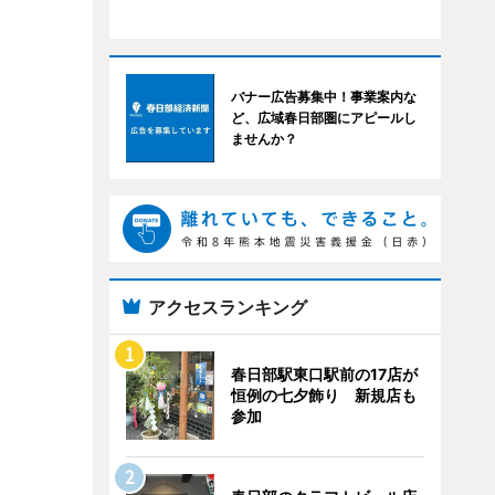
バナー広告募集中！事業案内な
ど、広域春日部圏にアピールし
ませんか？
アクセスランキング
春日部駅東口駅前の17店が
恒例の七夕飾り 新規店も
参加