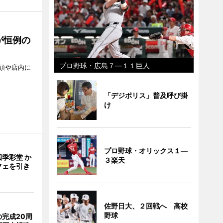
が恒例の
プロ野球・広島７―１１巨人
頭や店内に
「デジポリス」普及呼び掛
け
プロ野球・オリックス１―
季彩堂 か
３楽天
フェを引き
佐野日大、２回戦へ 高校
野球
完成20周