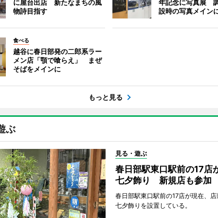
に屋台出店 新たなまちの風
年記念に写真展 
物詩目指す
設時の写真メイン
食べる
越谷に春日部発の二郎系ラー
メン店「顎で喰らえ」 まぜ
そばをメインに
もっと見る
遊ぶ
見る・遊ぶ
春日部駅東口駅前の17店
七夕飾り 新規店も参加
春日部駅東口駅前の17店が現在、店
七夕飾りを設置している。