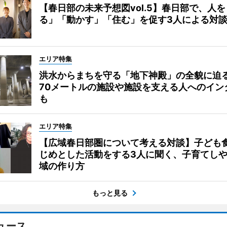
【春日部の未来予想図vol.5】春日部で、人
る」「動かす」「住む」を促す3人による対
エリア特集
洪水からまちを守る「地下神殿」の全貌に迫
70メートルの施設や施設を支える人へのイン
も
エリア特集
【広域春日部圏について考える対談】子ども
じめとした活動をする3人に聞く、子育てし
域の作り方
もっと見る
ュース