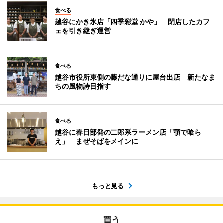
食べる
越谷にかき氷店「四季彩堂 かや」 閉店したカフ
ェを引き継ぎ運営
食べる
越谷市役所東側の藤だな通りに屋台出店 新たなま
ちの風物詩目指す
食べる
越谷に春日部発の二郎系ラーメン店「顎で喰ら
え」 まぜそばをメインに
もっと見る
買う