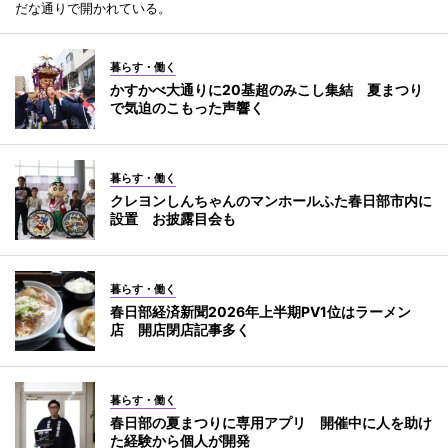
だな通りで開かれている。
暮らす・働く
かすかべ大通りに20基超のみこし集結 夏まつり
で気迫のこもった声響く
暮らす・働く
クレヨンしんちゃんのマンホールふた春日部市内に
設置 お披露目会も
暮らす・働く
春日部経済新聞2026年上半期PV1位はラーメン
店 開店閉店記事多く
暮らす・働く
春日部の夏まつりに専用アプリ 開催中に人を助け
た経験から個人が開発