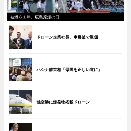
被爆８１年、広島原爆の日
ドローン企業社長、車爆破で重傷
ハシナ前首相「母国を正しい道に」
独空港に爆発物搭載ドローン