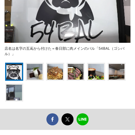
店名は名字の五嶌から付けた＝春日部に肉メインのバル「54BAL（ゴシバ
ル）」