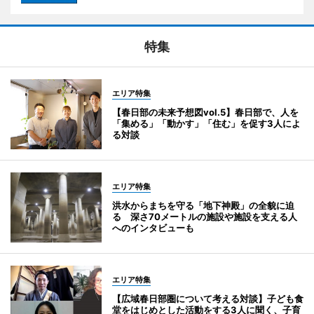
特集
エリア特集
【春日部の未来予想図vol.5】春日部で、人を
「集める」「動かす」「住む」を促す3人によ
る対談
エリア特集
洪水からまちを守る「地下神殿」の全貌に迫
る 深さ70メートルの施設や施設を支える人
へのインタビューも
エリア特集
【広域春日部圏について考える対談】子ども食
堂をはじめとした活動をする3人に聞く、子育