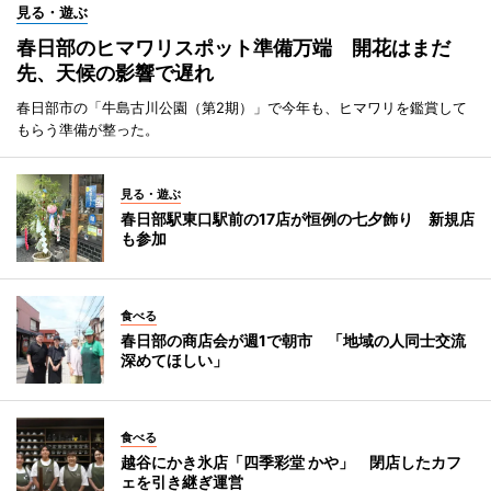
見る・遊ぶ
春日部のヒマワリスポット準備万端 開花はまだ
先、天候の影響で遅れ
春日部市の「牛島古川公園（第2期）」で今年も、ヒマワリを鑑賞して
もらう準備が整った。
見る・遊ぶ
春日部駅東口駅前の17店が恒例の七夕飾り 新規店
も参加
食べる
春日部の商店会が週1で朝市 「地域の人同士交流
深めてほしい」
食べる
越谷にかき氷店「四季彩堂 かや」 閉店したカフ
ェを引き継ぎ運営