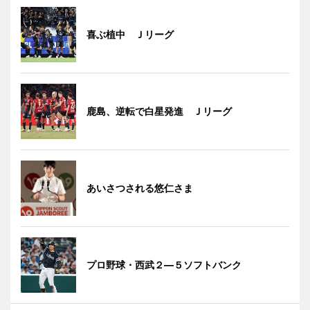
喜ぶ植中 Ｊリーグ
鹿島、逆転で白星発進 Ｊリーグ
あいさつされる悠仁さま
プロ野球・西武２―５ソフトバンク