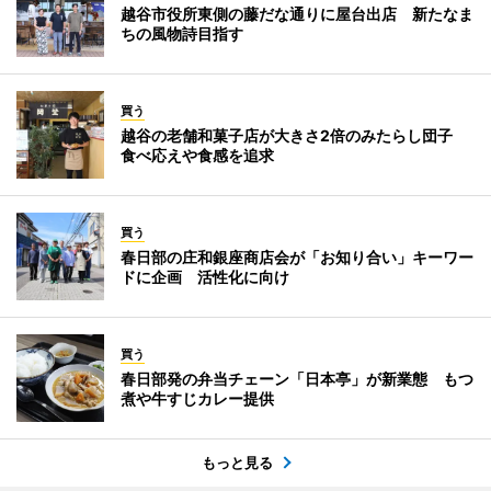
越谷市役所東側の藤だな通りに屋台出店 新たなま
ちの風物詩目指す
買う
越谷の老舗和菓子店が大きさ2倍のみたらし団子
食べ応えや食感を追求
買う
春日部の庄和銀座商店会が「お知り合い」キーワー
ドに企画 活性化に向け
買う
春日部発の弁当チェーン「日本亭」が新業態 もつ
煮や牛すじカレー提供
もっと見る