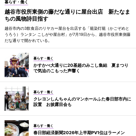
暮らす・働く
越谷市役所東側の藤だな通りに屋台出店 新たなま
ちの風物詩目指す
越谷市内の3飲食店のリヤカー屋台を出店する「籠染灯籠（かごぞめと
うろう）ランタン こしがや屋台村」が7月19日から、越谷市役所東側藤
だな通りで開かれている。
暮らす・働く
かすかべ大通りに20基超のみこし集結 夏まつり
で気迫のこもった声響く
暮らす・働く
クレヨンしんちゃんのマンホールふた春日部市内に
設置 お披露目会も
暮らす・働く
春日部経済新聞2026年上半期PV1位はラーメン