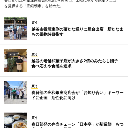
春日部の庄和銀座商店会の6店が7月18日、土曜に朝から限定メニュー
を提供する「庄銀朝市」を始めた。
買う
越谷市役所東側の藤だな通りに屋台出店 新たなま
ちの風物詩目指す
買う
越谷の老舗和菓子店が大きさ2倍のみたらし団子
食べ応えや食感を追求
買う
春日部の庄和銀座商店会が「お知り合い」キーワー
ドに企画 活性化に向け
買う
春日部発の弁当チェーン「日本亭」が新業態 もつ