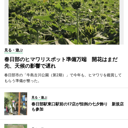
見る・遊ぶ
春日部のヒマワリスポット準備万端 開花はまだ
先、天候の影響で遅れ
春日部市の「牛島古川公園（第2期）」で今年も、ヒマワリを鑑賞して
もらう準備が整った。
見る・遊ぶ
春日部駅東口駅前の17店が恒例の七夕飾り 新規店
も参加