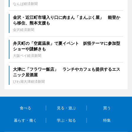
なんば経済新聞
金沢・近江町市場入り口に肉まん「まんぷく屋」 能登か
ら移住、熊本支援も
金沢経済新聞
弁天町の「空庭温泉」で夏イベント 妖怪テーマに参加型
ショーや謎解きも
大阪ベイ経済新聞
大津に「フラワー飯店」 ランチやカフェも提供するエス
ニック居酒屋
びわ湖大津経済新聞
食べる
見る・遊ぶ
買う
暮らす・働く
学ぶ・知る
特集