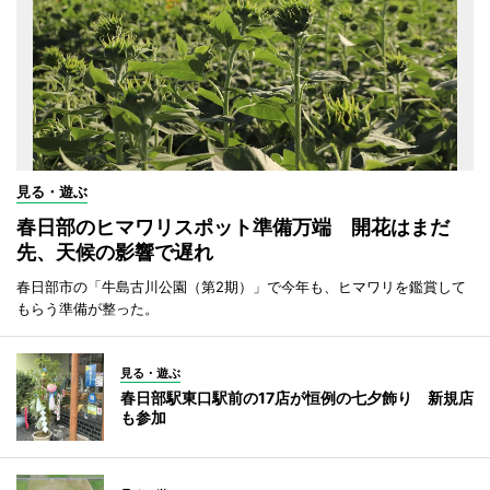
見る・遊ぶ
春日部のヒマワリスポット準備万端 開花はまだ
先、天候の影響で遅れ
春日部市の「牛島古川公園（第2期）」で今年も、ヒマワリを鑑賞して
もらう準備が整った。
見る・遊ぶ
春日部駅東口駅前の17店が恒例の七夕飾り 新規店
も参加