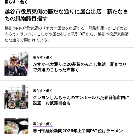
暮らす・働く
越谷市役所東側の藤だな通りに屋台出店 新たなま
ちの風物詩目指す
越谷市内の3飲食店のリヤカー屋台を出店する「籠染灯籠（かごぞめと
うろう）ランタン こしがや屋台村」が7月19日から、越谷市役所東側藤
だな通りで開かれている。
暮らす・働く
かすかべ大通りに20基超のみこし集結 夏まつり
で気迫のこもった声響く
暮らす・働く
クレヨンしんちゃんのマンホールふた春日部市内に
設置 お披露目会も
暮らす・働く
春日部経済新聞2026年上半期PV1位はラーメン