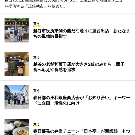
春日部の庄和銀座商店会の6店が7月18日、土曜に朝から限定メニュー
を提供する「庄銀朝市」を始めた。
買う
越谷市役所東側の藤だな通りに屋台出店 新たなま
ちの風物詩目指す
買う
越谷の老舗和菓子店が大きさ2倍のみたらし団子
食べ応えや食感を追求
買う
春日部の庄和銀座商店会が「お知り合い」キーワー
ドに企画 活性化に向け
買う
春日部発の弁当チェーン「日本亭」が新業態 もつ