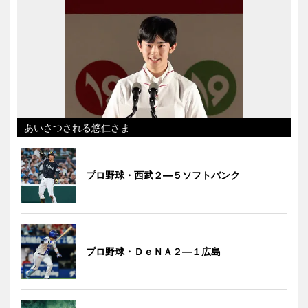
あいさつされる悠仁さま
プロ野球・西武２―５ソフトバンク
プロ野球・ＤｅＮＡ２―１広島