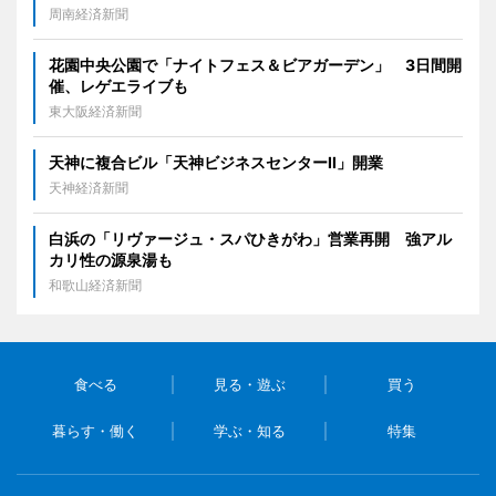
周南経済新聞
花園中央公園で「ナイトフェス＆ビアガーデン」 3日間開
催、レゲエライブも
東大阪経済新聞
天神に複合ビル「天神ビジネスセンターII」開業
天神経済新聞
白浜の「リヴァージュ・スパひきがわ」営業再開 強アル
カリ性の源泉湯も
和歌山経済新聞
食べる
見る・遊ぶ
買う
暮らす・働く
学ぶ・知る
特集