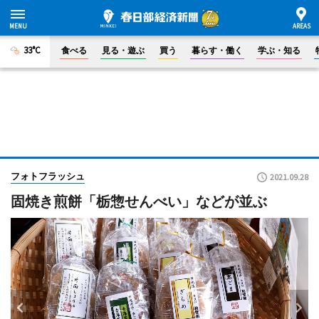
33°C
食べる
見る・遊ぶ
買う
暮らす・働く
学ぶ・知る
フォトフラッシュ
2021.09.28
固焼き煎餅「栃惣せんべい」などが並ぶ