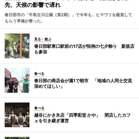
先、天候の影響で遅れ
春日部市の「牛島古川公園（第2期）」で今年も、ヒマワリを鑑賞して
もらう準備が整った。
見る・遊ぶ
春日部駅東口駅前の17店が恒例の七夕飾り 新規店
も参加
食べる
春日部の商店会が週1で朝市 「地域の人同士交流
深めてほしい」
食べる
越谷にかき氷店「四季彩堂 かや」 閉店したカフ
ェを引き継ぎ運営