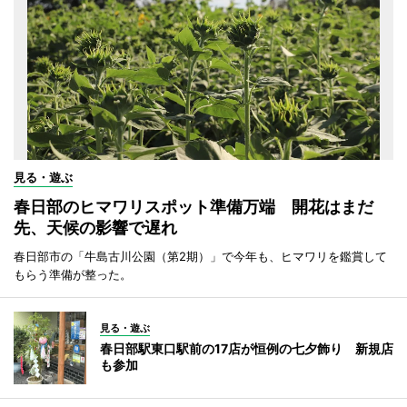
見る・遊ぶ
春日部のヒマワリスポット準備万端 開花はまだ
先、天候の影響で遅れ
春日部市の「牛島古川公園（第2期）」で今年も、ヒマワリを鑑賞して
もらう準備が整った。
見る・遊ぶ
春日部駅東口駅前の17店が恒例の七夕飾り 新規店
も参加