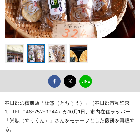
春日部の煎餅店「栃惣（とちそう）」（春日部市粕壁東
1、TEL 048-752-3944）が10月1日、市内在住ラッパー
「崇勲（すうくん）」さんをモチーフとした煎餅を再販す
る。