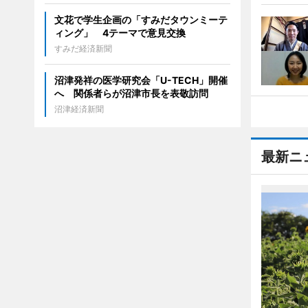
文花で学生企画の「すみだタウンミーテ
ィング」 4テーマで意見交換
すみだ経済新聞
沼津発祥の医学研究会「U-TECH」開催
へ 関係者らが沼津市長を表敬訪問
沼津経済新聞
最新ニ