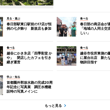
見る・遊ぶ
食べる
春日部駅東口駅前の17店が恒
春日部の商店会が
例の七夕飾り 新規店も参加
「地域の人同士交
しい」
食べる
食べる
越谷にかき氷店「四季彩堂 か
越谷市役所東側の
や」 閉店したカフェを引き
に屋台出店 新た
継ぎ運営
物詩目指す
学ぶ・知る
首都圏外郭放水路の完成20周
年記念に写真展 調圧水槽建
設時の写真メインに
もっと見る