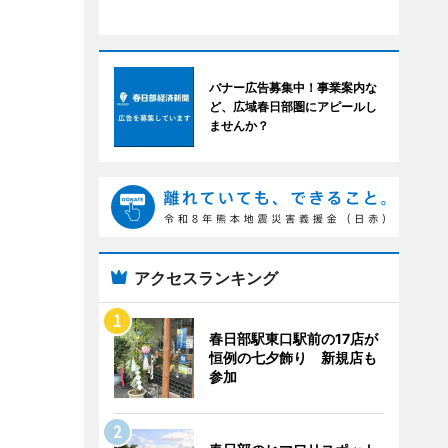
バナー広告募集中！事業案内な
ど、広域春日部圏にアピールし
ませんか？
アクセスランキング
春日部駅東口駅前の17店が
恒例の七夕飾り 新規店も
参加