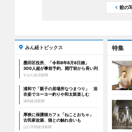
前の
みん経トピックス
特集
墨田区役所、「令和8年8月8日婚」
300人超が事前予約、開庁前から長い列
すみだ経済新聞
浦和で「親子の居場所なつまつり」 浴
衣姿でヨーヨー釣りや和太鼓楽しむ
浦和経済新聞
厚狭に保護猫カフェ「ねことおちゃ」
古民家改築、猫との触れ合いも
山口宇部経済新聞