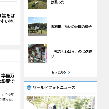
は整った
食堂をは
やすい地
古利根川沿いの公園の様子
「靴のくわばら」の七夕飾
り
もっと見る
ト準備万
の影響で
ワールドフォトニュース
）」で今年
が整った。