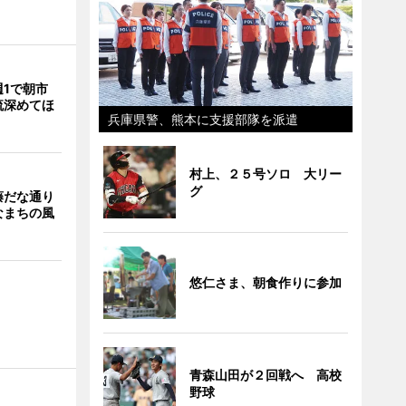
週1で朝市
流深めてほ
兵庫県警、熊本に支援部隊を派遣
村上、２５号ソロ 大リー
グ
藤だな通り
なまちの風
悠仁さま、朝食作りに参加
青森山田が２回戦へ 高校
野球