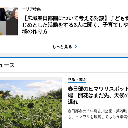
エリア特集
【広域春日部圏について考える対談】子ども
じめとした活動をする3人に聞く、子育てし
域の作り方
もっと見る
ュース
見る・遊ぶ
春日部のヒマワリスポッ
端 開花はまだ先、天候
遅れ
春日部市の「牛島古川公園（第2期
も、ヒマワリを鑑賞してもらう準備