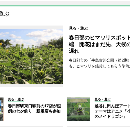
遊ぶ
見る・遊ぶ
春日部のヒマワリスポッ
端 開花はまだ先、天候
遅れ
春日部市の「牛島古川公園（第2期
も、ヒマワリを鑑賞してもらう準備
見る・遊ぶ
見る・遊ぶ
春日部駅東口駅前の17店が恒
越谷に田んぼアー
例の七夕飾り 新規店も参加
テーマはアニメ「
のメイドラゴン」