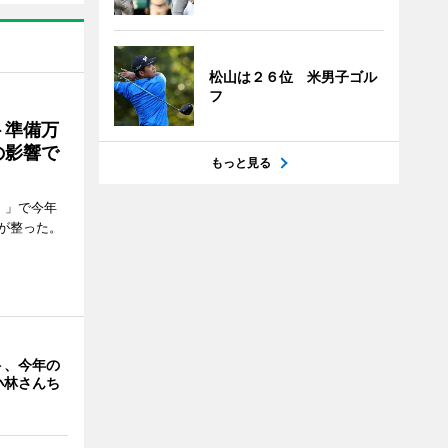
松山は２６位 米男子ゴル
フ
ト準備万
の影響で
もっと見る
）」で今年
が整った。
ト、今年の
小林さんち