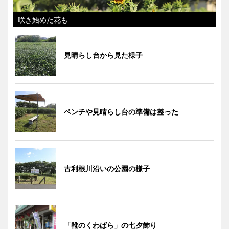
咲き始めた花も
見晴らし台から見た様子
ベンチや見晴らし台の準備は整った
古利根川沿いの公園の様子
「靴のくわばら」の七夕飾り