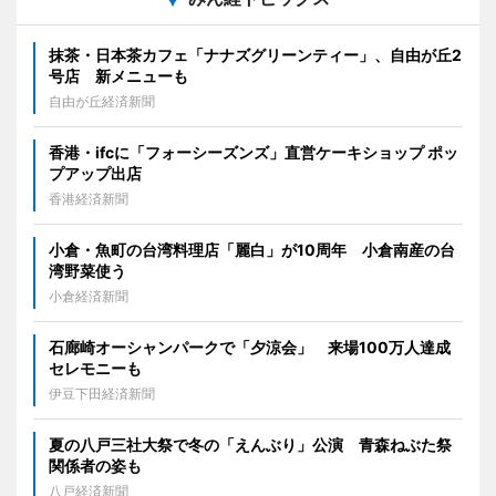
抹茶・日本茶カフェ「ナナズグリーンティー」、自由が丘2
号店 新メニューも
自由が丘経済新聞
香港・ifcに「フォーシーズンズ」直営ケーキショップ ポッ
プアップ出店
香港経済新聞
小倉・魚町の台湾料理店「麗白」が10周年 小倉南産の台
湾野菜使う
小倉経済新聞
石廊崎オーシャンパークで「夕涼会」 来場100万人達成
セレモニーも
伊豆下田経済新聞
夏の八戸三社大祭で冬の「えんぶり」公演 青森ねぶた祭
関係者の姿も
八戸経済新聞