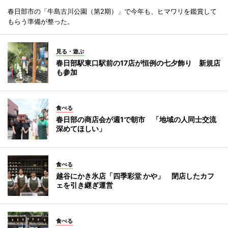
春日部市の「牛島古川公園（第2期）」で今年も、ヒマワリを鑑賞して
もらう準備が整った。
見る・遊ぶ
春日部駅東口駅前の17店が恒例の七夕飾り 新規店
も参加
食べる
春日部の商店会が週1で朝市 「地域の人同士交流
深めてほしい」
食べる
越谷にかき氷店「四季彩堂 かや」 閉店したカフ
ェを引き継ぎ運営
食べる