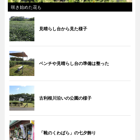
咲き始めた花も
見晴らし台から見た様子
ベンチや見晴らし台の準備は整った
古利根川沿いの公園の様子
「靴のくわばら」の七夕飾り