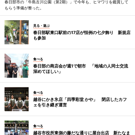
春日部市の「牛島古川公園（第2期）」で今年も、ヒマワリを鑑賞して
もらう準備が整った。
見る・遊ぶ
春日部駅東口駅前の17店が恒例の七夕飾り 新規店
も参加
食べる
春日部の商店会が週1で朝市 「地域の人同士交流
深めてほしい」
食べる
越谷にかき氷店「四季彩堂 かや」 閉店したカフ
ェを引き継ぎ運営
食べる
越谷市役所東側の藤だな通りに屋台出店 新たなま