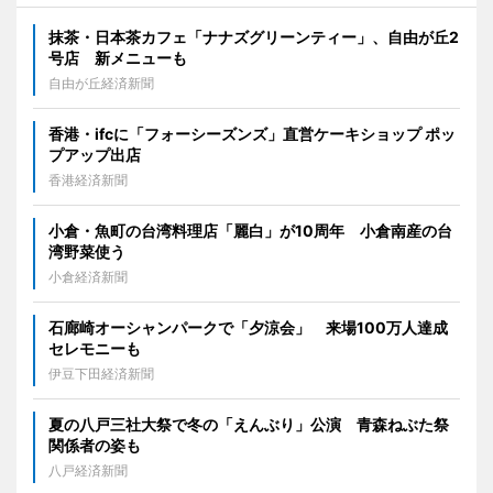
抹茶・日本茶カフェ「ナナズグリーンティー」、自由が丘2
号店 新メニューも
自由が丘経済新聞
香港・ifcに「フォーシーズンズ」直営ケーキショップ ポッ
プアップ出店
香港経済新聞
小倉・魚町の台湾料理店「麗白」が10周年 小倉南産の台
湾野菜使う
小倉経済新聞
石廊崎オーシャンパークで「夕涼会」 来場100万人達成
セレモニーも
伊豆下田経済新聞
夏の八戸三社大祭で冬の「えんぶり」公演 青森ねぶた祭
関係者の姿も
八戸経済新聞