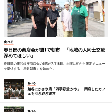
食べる
春日部の商店会が週1で朝市 「地域の人同士交流
深めてほしい」
春日部の庄和銀座商店会の6店が7月18日、土曜に朝から限定メニュー
を提供する「庄銀朝市」を始めた。
食べる
越谷にかき氷店「四季彩堂 かや」 閉店したカフ
ェを引き継ぎ運営
食べる