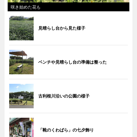
咲き始めた花も
見晴らし台から見た様子
ベンチや見晴らし台の準備は整った
古利根川沿いの公園の様子
「靴のくわばら」の七夕飾り