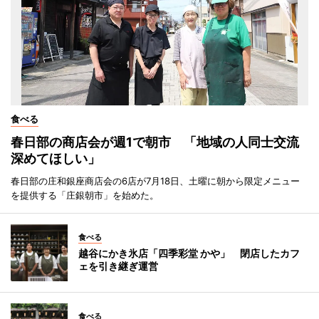
食べる
春日部の商店会が週1で朝市 「地域の人同士交流
深めてほしい」
春日部の庄和銀座商店会の6店が7月18日、土曜に朝から限定メニュー
を提供する「庄銀朝市」を始めた。
食べる
越谷にかき氷店「四季彩堂 かや」 閉店したカフ
ェを引き継ぎ運営
食べる