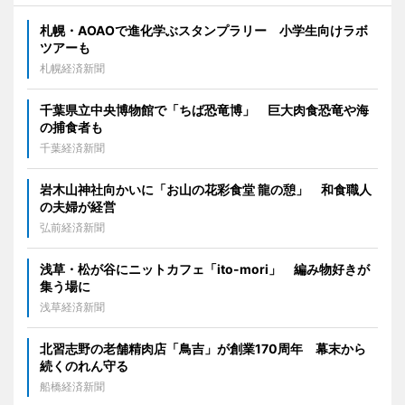
札幌・AOAOで進化学ぶスタンプラリー 小学生向けラボ
ツアーも
札幌経済新聞
千葉県立中央博物館で「ちば恐竜博」 巨大肉食恐竜や海
の捕食者も
千葉経済新聞
岩木山神社向かいに「お山の花彩食堂 龍の憩」 和食職人
の夫婦が経営
弘前経済新聞
浅草・松が谷にニットカフェ「ito-mori」 編み物好きが
集う場に
浅草経済新聞
北習志野の老舗精肉店「鳥吉」が創業170周年 幕末から
続くのれん守る
船橋経済新聞