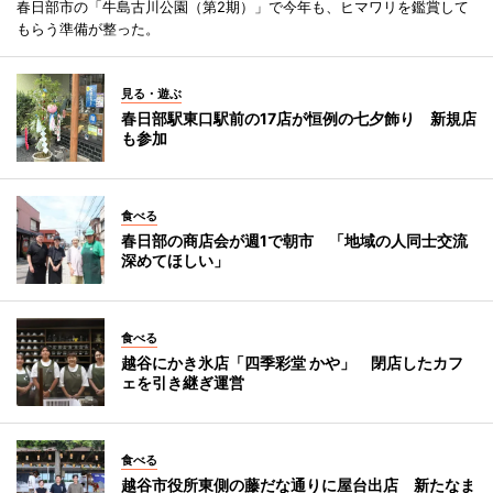
春日部市の「牛島古川公園（第2期）」で今年も、ヒマワリを鑑賞して
もらう準備が整った。
見る・遊ぶ
春日部駅東口駅前の17店が恒例の七夕飾り 新規店
も参加
食べる
春日部の商店会が週1で朝市 「地域の人同士交流
深めてほしい」
食べる
越谷にかき氷店「四季彩堂 かや」 閉店したカフ
ェを引き継ぎ運営
食べる
越谷市役所東側の藤だな通りに屋台出店 新たなま