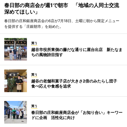
春日部の商店会が週1で朝市 「地域の人同士交流
深めてほしい」
春日部の庄和銀座商店会の6店が7月18日、土曜に朝から限定メニュー
を提供する「庄銀朝市」を始めた。
買う
越谷市役所東側の藤だな通りに屋台出店 新たなま
ちの風物詩目指す
買う
越谷の老舗和菓子店が大きさ2倍のみたらし団子
食べ応えや食感を追求
買う
春日部の庄和銀座商店会が「お知り合い」キーワー
ドに企画 活性化に向け