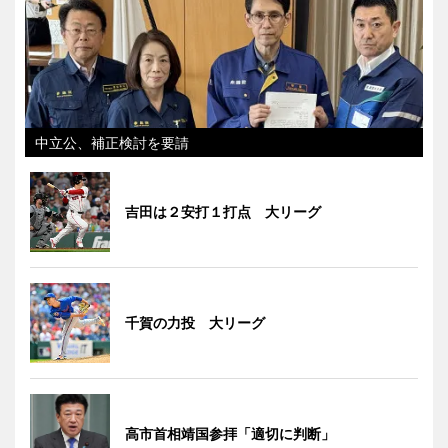
中立公、補正検討を要請
吉田は２安打１打点 大リーグ
千賀の力投 大リーグ
高市首相靖国参拝「適切に判断」