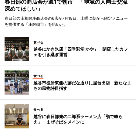
春日部の商店会が週1で朝市 「地域の人同士交流
深めてほしい」
春日部の庄和銀座商店会の6店が7月18日、土曜に朝から限定メニュー
を提供する「庄銀朝市」を始めた。
食べる
越谷にかき氷店「四季彩堂 かや」 閉店したカフ
ェを引き継ぎ運営
食べる
越谷市役所東側の藤だな通りに屋台出店 新たなま
ちの風物詩目指す
食べる
越谷に春日部発の二郎系ラーメン店「顎で喰ら
え」 まぜそばをメインに