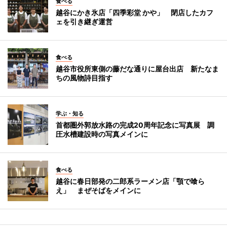
食べる
越谷にかき氷店「四季彩堂 かや」 閉店したカフ
ェを引き継ぎ運営
食べる
越谷市役所東側の藤だな通りに屋台出店 新たなま
ちの風物詩目指す
学ぶ・知る
首都圏外郭放水路の完成20周年記念に写真展 調
圧水槽建設時の写真メインに
食べる
越谷に春日部発の二郎系ラーメン店「顎で喰ら
え」 まぜそばをメインに