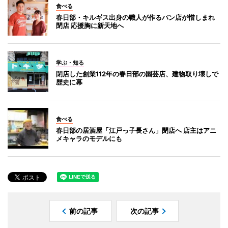
食べる
春日部・キルギス出身の職人が作るパン店が惜しまれ
閉店 応援胸に新天地へ
学ぶ・知る
閉店した創業112年の春日部の園芸店、建物取り壊しで
歴史に幕
食べる
春日部の居酒屋「江戸っ子長さん」閉店へ 店主はアニ
メキャラのモデルにも
前の記事
次の記事