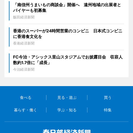
「南信州うまいもの商談会」開催へ 遠州地域の出展者と
バイヤーも初募集
飯田経済新聞
香港のスーパーが24時間営業のコンビニ 日本式コンビニ
に香港食文化を
香港経済新聞
FC今治・アシックス里山スタジアムでお披露目会 収容人
数約1.7倍に「成長」
今治経済新聞
食べる
見る・遊ぶ
買う
暮らす・働く
学ぶ・知る
特集