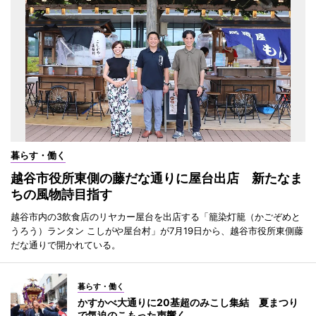
暮らす・働く
越谷市役所東側の藤だな通りに屋台出店 新たなま
ちの風物詩目指す
越谷市内の3飲食店のリヤカー屋台を出店する「籠染灯籠（かごぞめと
うろう）ランタン こしがや屋台村」が7月19日から、越谷市役所東側藤
だな通りで開かれている。
暮らす・働く
かすかべ大通りに20基超のみこし集結 夏まつり
で気迫のこもった声響く