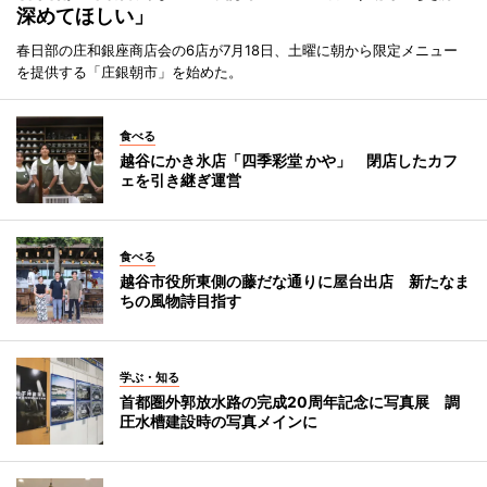
深めてほしい」
春日部の庄和銀座商店会の6店が7月18日、土曜に朝から限定メニュー
を提供する「庄銀朝市」を始めた。
食べる
越谷にかき氷店「四季彩堂 かや」 閉店したカフ
ェを引き継ぎ運営
食べる
越谷市役所東側の藤だな通りに屋台出店 新たなま
ちの風物詩目指す
学ぶ・知る
首都圏外郭放水路の完成20周年記念に写真展 調
圧水槽建設時の写真メインに