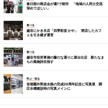
春日部の商店会が週1で朝市 「地域の人同士交流
深めてほしい」
食べる
越谷にかき氷店「四季彩堂 かや」 閉店したカフ
ェを引き継ぎ運営
食べる
越谷市役所東側の藤だな通りに屋台出店 新たなま
ちの風物詩目指す
学ぶ・知る
首都圏外郭放水路の完成20周年記念に写真展 調
圧水槽建設時の写真メインに