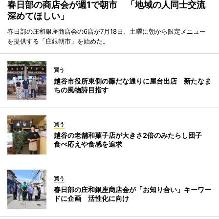
春日部の商店会が週1で朝市 「地域の人同士交流
深めてほしい」
春日部の庄和銀座商店会の6店が7月18日、土曜に朝から限定メニュー
を提供する「庄銀朝市」を始めた。
買う
越谷市役所東側の藤だな通りに屋台出店 新たなま
ちの風物詩目指す
買う
越谷の老舗和菓子店が大きさ2倍のみたらし団子
食べ応えや食感を追求
買う
春日部の庄和銀座商店会が「お知り合い」キーワー
ドに企画 活性化に向け