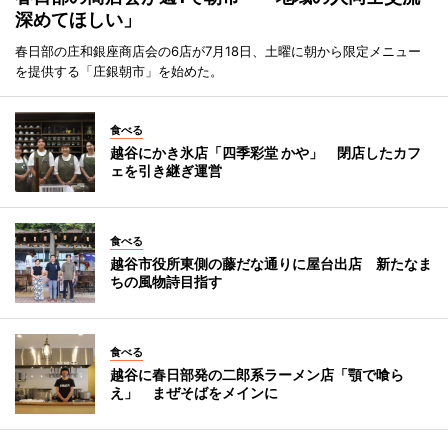
深めてほしい」
春日部の庄和銀座商店会の6店が7月18日、土曜に朝から限定メニュー
を提供する「庄銀朝市」を始めた。
食べる
越谷にかき氷店「四季彩堂 かや」 閉店したカフ
ェを引き継ぎ運営
食べる
越谷市役所東側の藤だな通りに屋台出店 新たなま
ちの風物詩目指す
食べる
越谷に春日部発の二郎系ラーメン店「顎で喰ら
え」 まぜそばをメインに