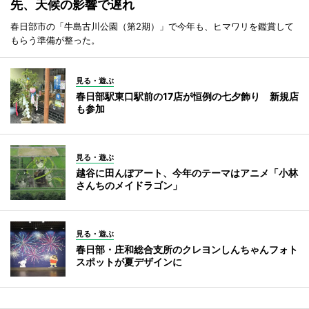
先、天候の影響で遅れ
春日部市の「牛島古川公園（第2期）」で今年も、ヒマワリを鑑賞して
もらう準備が整った。
見る・遊ぶ
春日部駅東口駅前の17店が恒例の七夕飾り 新規店
も参加
見る・遊ぶ
越谷に田んぼアート、今年のテーマはアニメ「小林
さんちのメイドラゴン」
見る・遊ぶ
春日部・庄和総合支所のクレヨンしんちゃんフォト
スポットが夏デザインに