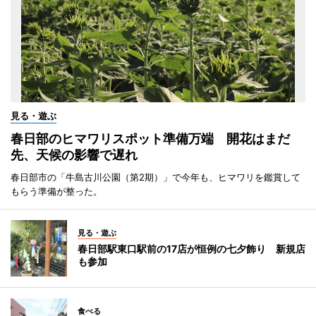
見る・遊ぶ
春日部のヒマワリスポット準備万端 開花はまだ
先、天候の影響で遅れ
春日部市の「牛島古川公園（第2期）」で今年も、ヒマワリを鑑賞して
もらう準備が整った。
見る・遊ぶ
春日部駅東口駅前の17店が恒例の七夕飾り 新規店
も参加
食べる