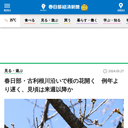
35°C
食べる
見る・遊ぶ
買う
暮らす・働く
学ぶ・知る
見る・遊ぶ
2024.03.27
春日部・古利根川沿いで桜の花開く 例年よ
り遅く、見頃は来週以降か