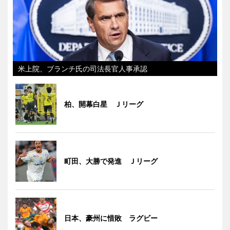
米上院、ブランチ氏の司法長官人事承認
柏、開幕白星 Ｊリーグ
町田、大勝で発進 Ｊリーグ
日本、豪州に惜敗 ラグビー