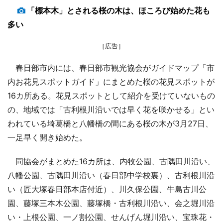
「標本木」とされる桜の木は、ほころび始めた花も
多い
［広告］
春日部市内には、春日部市観光協会がガイドマップ「市
内お花見スポットガイド」にまとめた桜の花見スポットが
16カ所ある。花見スポットとして紹介を受けていないもの
の、地域では「古利根川沿いでは早く花を咲かせる」とい
われている埼葛橋と八幡橋の間にある桜の木が3月27日、
一足早く開き始めた。
同協会がまとめた16カ所は、内牧公園、古隅田川沿い、
八幡公園、古隅田川沿い（春日部中学校裏）、古利根川沿
い（匠大塚春日部本店付近）、川久保公園、牛島古川公
園、藤塚三本木公園、藤塚橋・古利根川沿い、会之堀川沿
い・上根公園、一ノ割公園、せんげん堀川沿い、宝珠花・