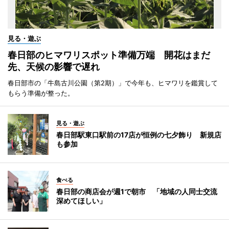
見る・遊ぶ
春日部のヒマワリスポット準備万端 開花はまだ
先、天候の影響で遅れ
春日部市の「牛島古川公園（第2期）」で今年も、ヒマワリを鑑賞して
もらう準備が整った。
見る・遊ぶ
春日部駅東口駅前の17店が恒例の七夕飾り 新規店
も参加
食べる
春日部の商店会が週1で朝市 「地域の人同士交流
深めてほしい」