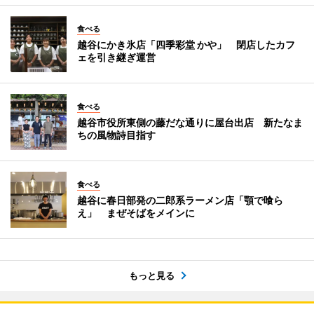
食べる
越谷にかき氷店「四季彩堂 かや」 閉店したカフ
ェを引き継ぎ運営
食べる
越谷市役所東側の藤だな通りに屋台出店 新たなま
ちの風物詩目指す
食べる
越谷に春日部発の二郎系ラーメン店「顎で喰ら
え」 まぜそばをメインに
もっと見る