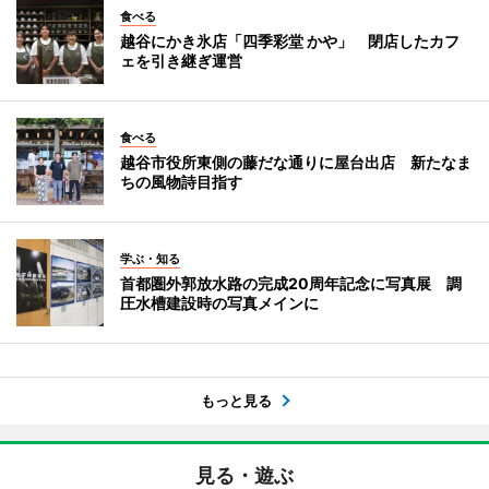
食べる
越谷にかき氷店「四季彩堂 かや」 閉店したカフ
ェを引き継ぎ運営
食べる
越谷市役所東側の藤だな通りに屋台出店 新たなま
ちの風物詩目指す
学ぶ・知る
首都圏外郭放水路の完成20周年記念に写真展 調
圧水槽建設時の写真メインに
もっと見る
見る・遊ぶ