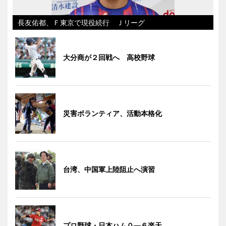
長友佑都、Ｆ東京で現役続行 Ｊリーグ
大分商が２回戦へ 高校野球
災害ボランティア、活動本格化
台湾、中国軍上陸阻止へ演習
プロ野球・日本ハム０―６楽天