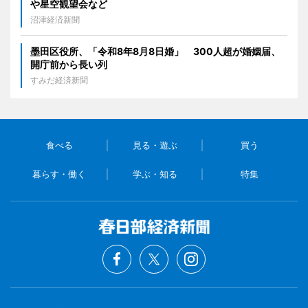
や星空観望会など
沼津経済新聞
墨田区役所、「令和8年8月8日婚」 300人超が婚姻届、
開庁前から長い列
すみだ経済新聞
食べる
見る・遊ぶ
買う
暮らす・働く
学ぶ・知る
特集