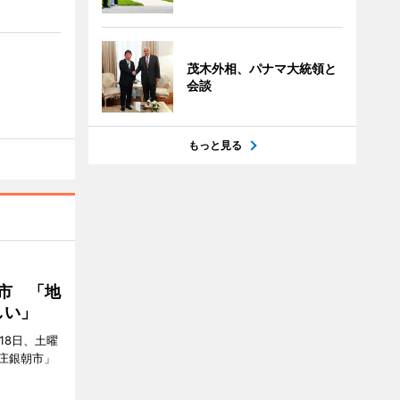
茂木外相、パナマ大統領と
会談
もっと見る
市 「地
しい」
18日、土曜
庄銀朝市」