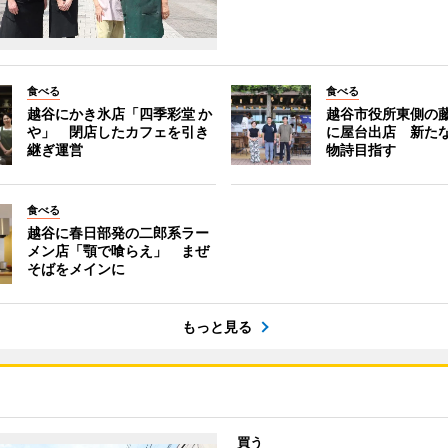
食べる
食べる
越谷にかき氷店「四季彩堂 か
越谷市役所東側の
や」 閉店したカフェを引き
に屋台出店 新た
継ぎ運営
物詩目指す
食べる
越谷に春日部発の二郎系ラー
メン店「顎で喰らえ」 まぜ
そばをメインに
もっと見る
買う