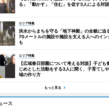
る」「動かす」「住む」を促す3人による対
エリア特集
洪水からまちを守る「地下神殿」の全貌に迫
70メートルの施設や施設を支える人へのイン
も
エリア特集
【広域春日部圏について考える対談】子ども
じめとした活動をする3人に聞く、子育てし
域の作り方
もっと見る
ュース