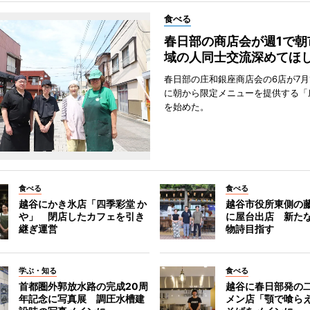
食べる
春日部の商店会が週1で朝
域の人同士交流深めてほ
春日部の庄和銀座商店会の6店が7月
に朝から限定メニューを提供する「
を始めた。
食べる
食べる
越谷にかき氷店「四季彩堂 か
越谷市役所東側の
や」 閉店したカフェを引き
に屋台出店 新た
継ぎ運営
物詩目指す
学ぶ・知る
食べる
首都圏外郭放水路の完成20周
越谷に春日部発の
年記念に写真展 調圧水槽建
メン店「顎で喰ら