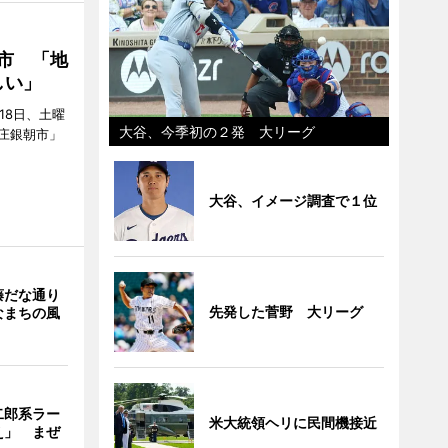
市 「地
しい」
18日、土曜
大谷、今季初の２発 大リーグ
庄銀朝市」
大谷、イメージ調査で１位
藤だな通り
先発した菅野 大リーグ
なまちの風
二郎系ラー
米大統領ヘリに民間機接近
え」 まぜ