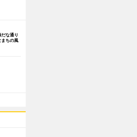
藤だな通り
なまちの風