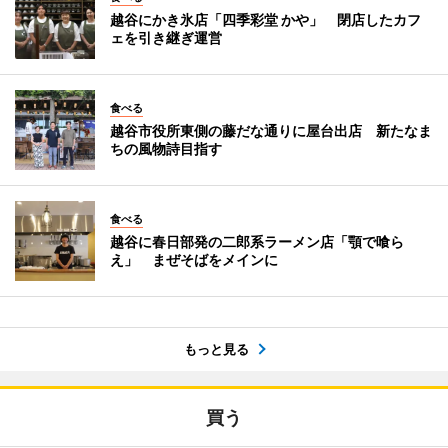
越谷にかき氷店「四季彩堂 かや」 閉店したカフ
ェを引き継ぎ運営
食べる
越谷市役所東側の藤だな通りに屋台出店 新たなま
ちの風物詩目指す
食べる
越谷に春日部発の二郎系ラーメン店「顎で喰ら
え」 まぜそばをメインに
もっと見る
買う