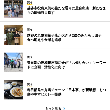
買う
越谷市役所東側の藤だな通りに屋台出店 新たなま
ちの風物詩目指す
買う
越谷の老舗和菓子店が大きさ2倍のみたらし団子
食べ応えや食感を追求
買う
春日部の庄和銀座商店会が「お知り合い」キーワー
ドに企画 活性化に向け
買う
春日部発の弁当チェーン「日本亭」が新業態 もつ
煮や牛すじカレー提供
もっと見る