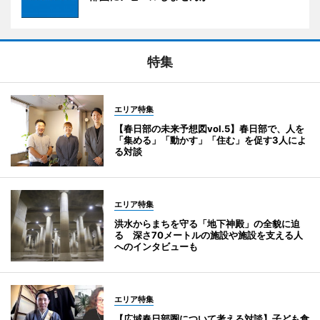
特集
エリア特集
【春日部の未来予想図vol.5】春日部で、人を
「集める」「動かす」「住む」を促す3人によ
る対談
エリア特集
洪水からまちを守る「地下神殿」の全貌に迫
る 深さ70メートルの施設や施設を支える人
へのインタビューも
エリア特集
【広域春日部圏について考える対談】子ども食