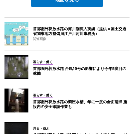
首都圏外郭放水路の河川別流入実績（提供＝国土交通
省関東地方整備局江戸川河川事務所）
関連画像
暮らす・働く
首都圏外郭放水路 台風19号の影響により今年5度目の
稼働
暮らす・働く
首都圏外郭放水路の調圧水槽、年に一度の全面清掃 施
設内の安全確認作業も
見る・遊ぶ