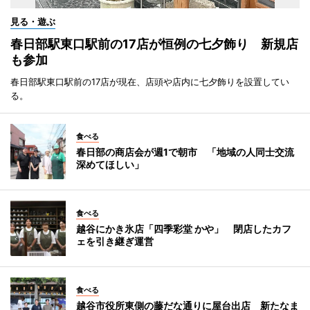
見る・遊ぶ
春日部駅東口駅前の17店が恒例の七夕飾り 新規店
も参加
春日部駅東口駅前の17店が現在、店頭や店内に七夕飾りを設置してい
る。
食べる
春日部の商店会が週1で朝市 「地域の人同士交流
深めてほしい」
食べる
越谷にかき氷店「四季彩堂 かや」 閉店したカフ
ェを引き継ぎ運営
食べる
越谷市役所東側の藤だな通りに屋台出店 新たなま