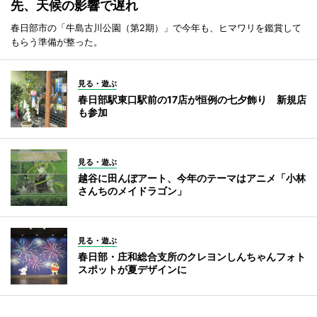
先、天候の影響で遅れ
春日部市の「牛島古川公園（第2期）」で今年も、ヒマワリを鑑賞して
もらう準備が整った。
見る・遊ぶ
春日部駅東口駅前の17店が恒例の七夕飾り 新規店
も参加
見る・遊ぶ
越谷に田んぼアート、今年のテーマはアニメ「小林
さんちのメイドラゴン」
見る・遊ぶ
春日部・庄和総合支所のクレヨンしんちゃんフォト
スポットが夏デザインに