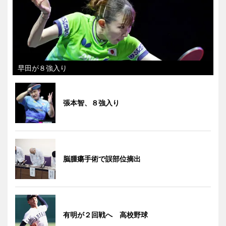
早田が８強入り
張本智、８強入り
脳腫瘍手術で誤部位摘出
有明が２回戦へ 高校野球