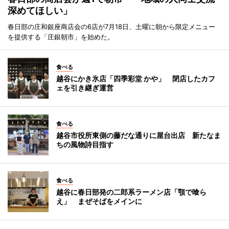
深めてほしい」
春日部の庄和銀座商店会の6店が7月18日、土曜に朝から限定メニュー
を提供する「庄銀朝市」を始めた。
食べる
越谷にかき氷店「四季彩堂 かや」 閉店したカフ
ェを引き継ぎ運営
食べる
越谷市役所東側の藤だな通りに屋台出店 新たなま
ちの風物詩目指す
食べる
越谷に春日部発の二郎系ラーメン店「顎で喰ら
え」 まぜそばをメインに