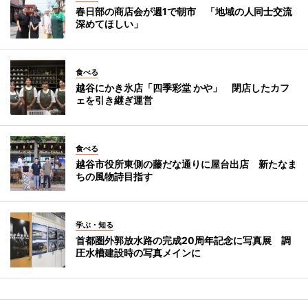
春日部の商店会が週1で朝市 「地域の人同士交流
深めてほしい」
食べる
越谷にかき氷店「四季彩堂 かや」 閉店したカフ
ェを引き継ぎ運営
食べる
越谷市役所東側の藤だな通りに屋台出店 新たなま
ちの風物詩目指す
学ぶ・知る
首都圏外郭放水路の完成20周年記念に写真展 調
圧水槽建設時の写真メインに