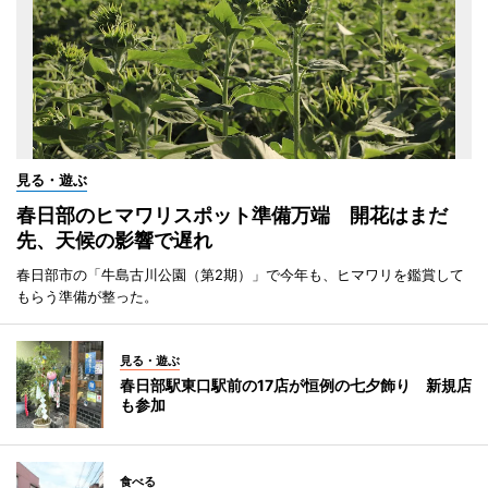
見る・遊ぶ
春日部のヒマワリスポット準備万端 開花はまだ
先、天候の影響で遅れ
春日部市の「牛島古川公園（第2期）」で今年も、ヒマワリを鑑賞して
もらう準備が整った。
見る・遊ぶ
春日部駅東口駅前の17店が恒例の七夕飾り 新規店
も参加
食べる