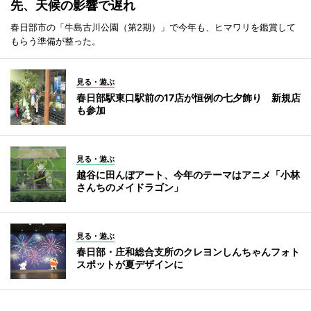
先、天候の影響で遅れ
春日部市の「牛島古川公園（第2期）」で今年も、ヒマワリを鑑賞して
もらう準備が整った。
見る・遊ぶ
春日部駅東口駅前の17店が恒例の七夕飾り 新規店
も参加
見る・遊ぶ
越谷に田んぼアート、今年のテーマはアニメ「小林
さんちのメイドラゴン」
見る・遊ぶ
春日部・庄和総合支所のクレヨンしんちゃんフォト
スポットが夏デザインに