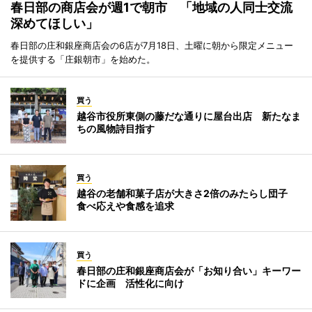
春日部の商店会が週1で朝市 「地域の人同士交流
深めてほしい」
春日部の庄和銀座商店会の6店が7月18日、土曜に朝から限定メニュー
を提供する「庄銀朝市」を始めた。
買う
越谷市役所東側の藤だな通りに屋台出店 新たなま
ちの風物詩目指す
買う
越谷の老舗和菓子店が大きさ2倍のみたらし団子
食べ応えや食感を追求
買う
春日部の庄和銀座商店会が「お知り合い」キーワー
ドに企画 活性化に向け