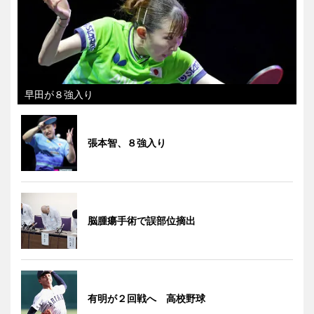
早田が８強入り
張本智、８強入り
脳腫瘍手術で誤部位摘出
有明が２回戦へ 高校野球