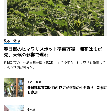
見る・遊ぶ
春日部のヒマワリスポット準備万端 開花はまだ
先、天候の影響で遅れ
春日部市の「牛島古川公園（第2期）」で今年も、ヒマワリを鑑賞して
もらう準備が整った。
見る・遊ぶ
春日部駅東口駅前の17店が恒例の七夕飾り 新規店
も参加
食べる