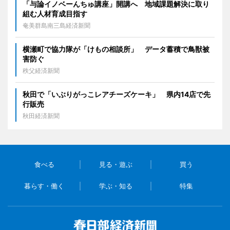
「与論イノベーんちゅ講座」開講へ 地域課題解決に取り
組む人材育成目指す
奄美群島南三島経済新聞
横瀬町で協力隊が「けもの相談所」 データ蓄積で鳥獣被
害防ぐ
秩父経済新聞
秋田で「いぶりがっこレアチーズケーキ」 県内14店で先
行販売
秋田経済新聞
食べる
見る・遊ぶ
買う
暮らす・働く
学ぶ・知る
特集