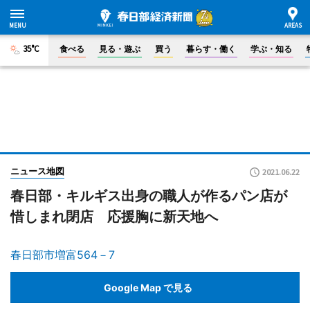
35°C
食べる
見る・遊ぶ
買う
暮らす・働く
学ぶ・知る
ニュース地図
2021.06.22
春日部・キルギス出身の職人が作るパン店が
惜しまれ閉店 応援胸に新天地へ
春日部市増富564－7
Google Map で見る