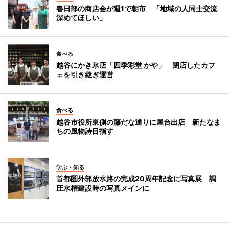
春日部の商店会が週1で朝市 「地域の人同士交流
深めてほしい」
食べる
越谷にかき氷店「四季彩堂 かや」 閉店したカフ
ェを引き継ぎ運営
食べる
越谷市役所東側の藤だな通りに屋台出店 新たなま
ちの風物詩目指す
学ぶ・知る
首都圏外郭放水路の完成20周年記念に写真展 調
圧水槽建設時の写真メインに