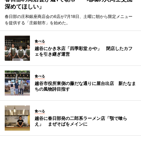
深めてほしい」
春日部の庄和銀座商店会の6店が7月18日、土曜に朝から限定メニュー
を提供する「庄銀朝市」を始めた。
食べる
越谷にかき氷店「四季彩堂 かや」 閉店したカフ
ェを引き継ぎ運営
食べる
越谷市役所東側の藤だな通りに屋台出店 新たなま
ちの風物詩目指す
食べる
越谷に春日部発の二郎系ラーメン店「顎で喰ら
え」 まぜそばをメインに