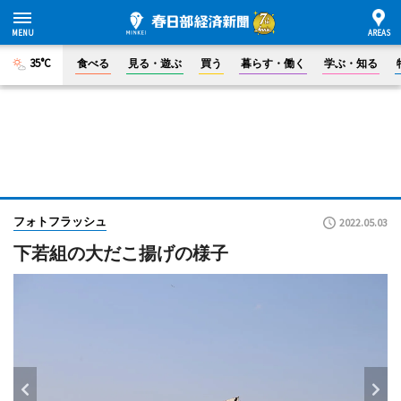
35°C
食べる
見る・遊ぶ
買う
暮らす・働く
学ぶ・知る
フォトフラッシュ
2022.05.03
下若組の大だこ揚げの様子