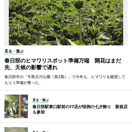
見る・遊ぶ
春日部のヒマワリスポット準備万端 開花はまだ
先、天候の影響で遅れ
春日部市の「牛島古川公園（第2期）」で今年も、ヒマワリを鑑賞して
もらう準備が整った。
見る・遊ぶ
春日部駅東口駅前の17店が恒例の七夕飾り 新規店
も参加