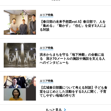
エリア特集
【春日部の未来予想図vol.5】春日部で、人を
「集める」「動かす」「住む」を促す3人によ
る対談
エリア特集
洪水からまちを守る「地下神殿」の全貌に迫
る 深さ70メートルの施設や施設を支える人
へのインタビューも
エリア特集
【広域春日部圏について考える対談】子ども食
堂をはじめとした活動をする3人に聞く、子育
てしやすい地域の作り方
もっと見る