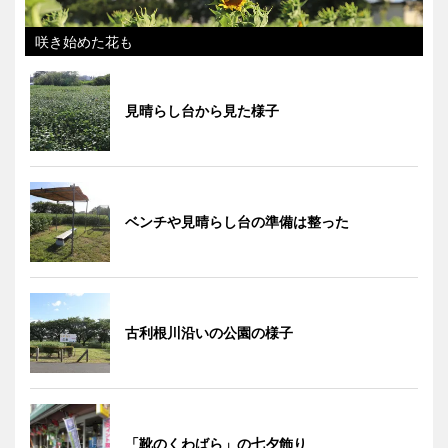
咲き始めた花も
見晴らし台から見た様子
ベンチや見晴らし台の準備は整った
古利根川沿いの公園の様子
「靴のくわばら」の七夕飾り