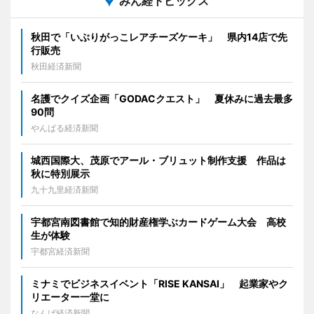
みん経トピックス
秋田で「いぶりがっこレアチーズケーキ」 県内14店で先
行販売
秋田経済新聞
名護でクイズ企画「GODACクエスト」 夏休みに過去最多
90問
やんばる経済新聞
城西国際大、茂原でアール・ブリュット制作支援 作品は
秋に特別展示
九十九里経済新聞
宇都宮南図書館で知的財産権学ぶカードゲーム大会 高校
生が体験
宇都宮経済新聞
ミナミでビジネスイベント「RISE KANSAI」 起業家やク
リエーター一堂に
なんば経済新聞