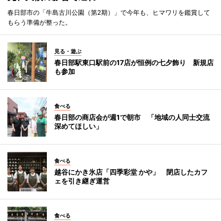
春日部市の「牛島古川公園（第2期）」で今年も、ヒマワリを鑑賞して
もらう準備が整った。
見る・遊ぶ
春日部駅東口駅前の17店が恒例の七夕飾り 新規店
も参加
食べる
春日部の商店会が週1で朝市 「地域の人同士交流
深めてほしい」
食べる
越谷にかき氷店「四季彩堂 かや」 閉店したカフ
ェを引き継ぎ運営
食べる