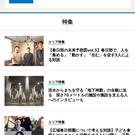
特集
エリア特集
【春日部の未来予想図vol.5】春日部で、人を
「集める」「動かす」「住む」を促す3人によ
る対談
エリア特集
洪水からまちを守る「地下神殿」の全貌に迫
る 深さ70メートルの施設や施設を支える人
へのインタビューも
エリア特集
【広域春日部圏について考える対談】子ども食
堂をはじめとした活動をする3人に聞く、子育