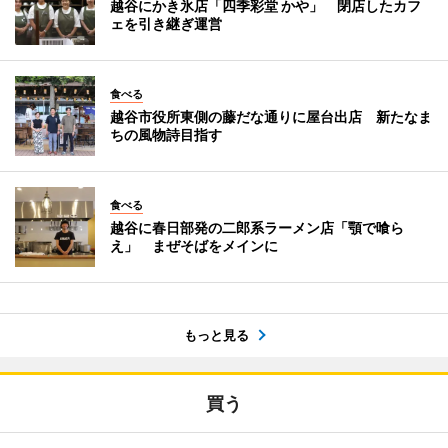
越谷にかき氷店「四季彩堂 かや」 閉店したカフ
ェを引き継ぎ運営
食べる
越谷市役所東側の藤だな通りに屋台出店 新たなま
ちの風物詩目指す
食べる
越谷に春日部発の二郎系ラーメン店「顎で喰ら
え」 まぜそばをメインに
もっと見る
買う