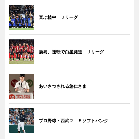
喜ぶ植中 Ｊリーグ
鹿島、逆転で白星発進 Ｊリーグ
あいさつされる悠仁さま
プロ野球・西武２―５ソフトバンク