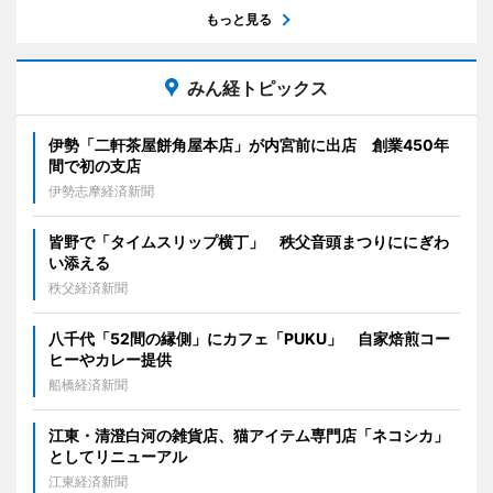
もっと見る
みん経トピックス
伊勢「二軒茶屋餅角屋本店」が内宮前に出店 創業450年
間で初の支店
伊勢志摩経済新聞
皆野で「タイムスリップ横丁」 秩父音頭まつりににぎわ
い添える
秩父経済新聞
八千代「52間の縁側」にカフェ「PUKU」 自家焙煎コー
ヒーやカレー提供
船橋経済新聞
江東・清澄白河の雑貨店、猫アイテム専門店「ネコシカ」
としてリニューアル
江東経済新聞