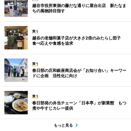
越谷市役所東側の藤だな通りに屋台出店 新たなま
ちの風物詩目指す
買う
越谷の老舗和菓子店が大きさ2倍のみたらし団子
食べ応えや食感を追求
買う
春日部の庄和銀座商店会が「お知り合い」キーワー
ドに企画 活性化に向け
買う
春日部発の弁当チェーン「日本亭」が新業態 もつ
煮や牛すじカレー提供
もっと見る