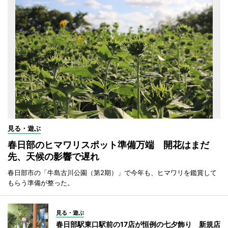
見る・遊ぶ
春日部のヒマワリスポット準備万端 開花はまだ
先、天候の影響で遅れ
春日部市の「牛島古川公園（第2期）」で今年も、ヒマワリを鑑賞して
もらう準備が整った。
見る・遊ぶ
春日部駅東口駅前の17店が恒例の七夕飾り 新規店