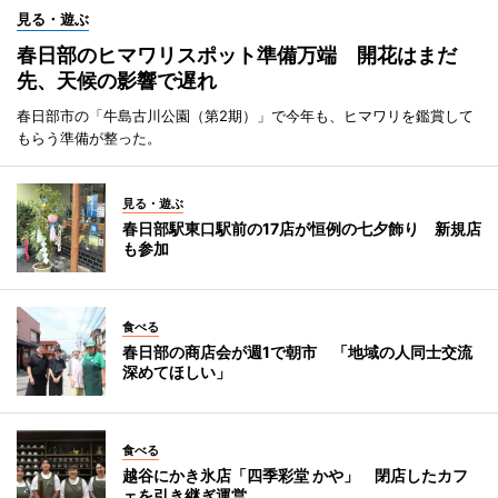
見る・遊ぶ
春日部のヒマワリスポット準備万端 開花はまだ
先、天候の影響で遅れ
春日部市の「牛島古川公園（第2期）」で今年も、ヒマワリを鑑賞して
もらう準備が整った。
見る・遊ぶ
春日部駅東口駅前の17店が恒例の七夕飾り 新規店
も参加
食べる
春日部の商店会が週1で朝市 「地域の人同士交流
深めてほしい」
食べる
越谷にかき氷店「四季彩堂 かや」 閉店したカフ
ェを引き継ぎ運営