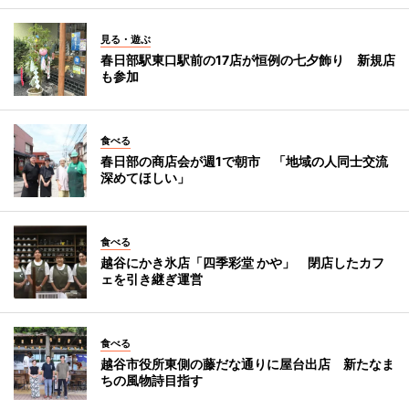
見る・遊ぶ
春日部駅東口駅前の17店が恒例の七夕飾り 新規店
も参加
食べる
春日部の商店会が週1で朝市 「地域の人同士交流
深めてほしい」
食べる
越谷にかき氷店「四季彩堂 かや」 閉店したカフ
ェを引き継ぎ運営
食べる
越谷市役所東側の藤だな通りに屋台出店 新たなま
ちの風物詩目指す