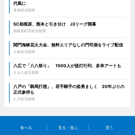
代風に
香港経済新聞
SC相模原、熊本と引き分け J3リーグ開幕
相模原町田経済新聞
関門海峡花火大会、無料エリアなしの門司側をライブ配信
小倉経済新聞
八広で「八八祭り」 1500人が提灯行列、多幸アートも
すみだ経済新聞
八戸の「騎馬打毬」、若手騎手の姿勇ましく 20年ぶりの
正式参拝も
八戸経済新聞
食べる
見る・遊ぶ
買う