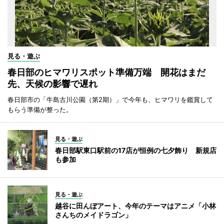
見る・遊ぶ
春日部のヒマワリスポット準備万端 開花はまだ
先、天候の影響で遅れ
春日部市の「牛島古川公園（第2期）」で今年も、ヒマワリを鑑賞して
もらう準備が整った。
見る・遊ぶ
春日部駅東口駅前の17店が恒例の七夕飾り 新規店
も参加
見る・遊ぶ
越谷に田んぼアート、今年のテーマはアニメ「小林
さんちのメイドラゴン」