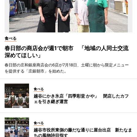
食べる
春日部の商店会が週1で朝市 「地域の人同士交流
深めてほしい」
春日部の庄和銀座商店会の6店が7月18日、土曜に朝から限定メニュー
を提供する「庄銀朝市」を始めた。
食べる
越谷にかき氷店「四季彩堂 かや」 閉店したカフ
ェを引き継ぎ運営
食べる
越谷市役所東側の藤だな通りに屋台出店 新たなま
ちの風物詩目指す