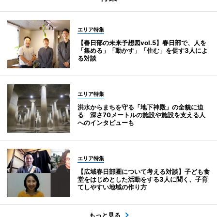
エリア特集
【春日部の未来予想図vol.5】春日部で、人を
「集める」「動かす」「住む」を促す3人によ
る対談
エリア特集
洪水からまちを守る「地下神殿」の全貌に迫
る 深さ70メートルの施設や施設を支える人
へのインタビューも
エリア特集
【広域春日部圏について考える対談】子ども食
堂をはじめとした活動をする3人に聞く、子育
てしやすい地域の作り方
もっと見る