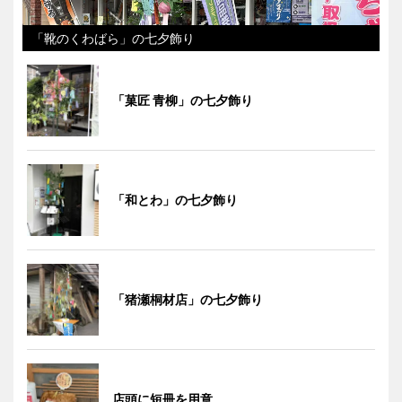
「靴のくわばら」の七夕飾り
「菓匠 青柳」の七夕飾り
「和とわ」の七夕飾り
「猪瀬桐材店」の七夕飾り
店頭に短冊を用意