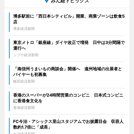
みん経トピックス
博多駅前に「西日本シティビル」開業、商業ゾーンは飲食5
店
博多経済新聞
東京メトロ「銀座線」ダイヤ改正で増発 日中は3分間隔で
運行へ
シブヤ経済新聞
「南信州うまいもの商談会」開催へ 遠州地域の出展者と
バイヤーも初募集
飯田経済新聞
香港のスーパーが24時間営業のコンビニ 日本式コンビニ
に香港食文化を
香港経済新聞
FC今治・アシックス里山スタジアムでお披露目会 収容人
数約1.7倍に「成長」
今治経済新聞