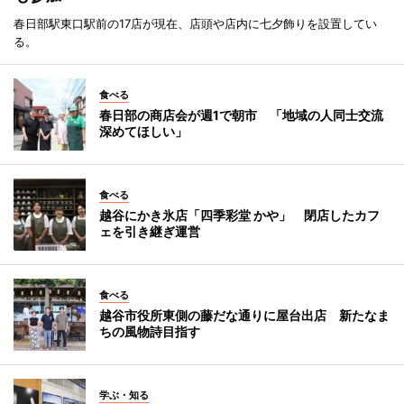
春日部駅東口駅前の17店が現在、店頭や店内に七夕飾りを設置してい
る。
食べる
春日部の商店会が週1で朝市 「地域の人同士交流
深めてほしい」
食べる
越谷にかき氷店「四季彩堂 かや」 閉店したカフ
ェを引き継ぎ運営
食べる
越谷市役所東側の藤だな通りに屋台出店 新たなま
ちの風物詩目指す
学ぶ・知る