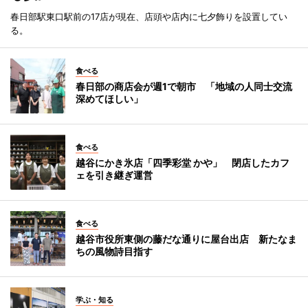
春日部駅東口駅前の17店が現在、店頭や店内に七夕飾りを設置してい
る。
食べる
春日部の商店会が週1で朝市 「地域の人同士交流
深めてほしい」
食べる
越谷にかき氷店「四季彩堂 かや」 閉店したカフ
ェを引き継ぎ運営
食べる
越谷市役所東側の藤だな通りに屋台出店 新たなま
ちの風物詩目指す
学ぶ・知る