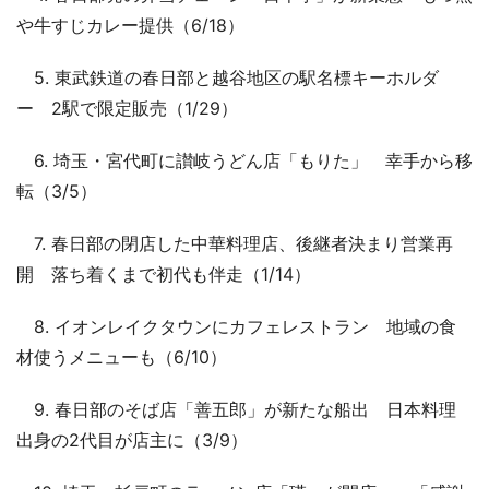
や牛すじカレー提供（6/18）
5. 東武鉄道の春日部と越谷地区の駅名標キーホルダ
ー 2駅で限定販売（1/29）
6. 埼玉・宮代町に讃岐うどん店「もりた」 幸手から移
転（3/5）
7. 春日部の閉店した中華料理店、後継者決まり営業再
開 落ち着くまで初代も伴走（1/14）
8. イオンレイクタウンにカフェレストラン 地域の食
材使うメニューも（6/10）
9. 春日部のそば店「善五郎」が新たな船出 日本料理
出身の2代目が店主に（3/9）