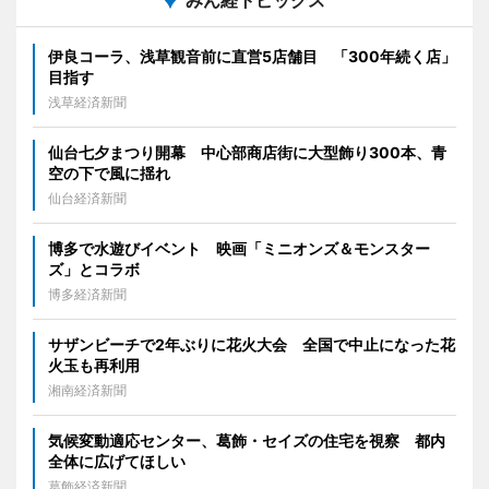
みん経トピックス
伊良コーラ、浅草観音前に直営5店舗目 「300年続く店」
目指す
浅草経済新聞
仙台七夕まつり開幕 中心部商店街に大型飾り300本、青
空の下で風に揺れ
仙台経済新聞
博多で水遊びイベント 映画「ミニオンズ＆モンスター
ズ」とコラボ
博多経済新聞
サザンビーチで2年ぶりに花火大会 全国で中止になった花
火玉も再利用
湘南経済新聞
気候変動適応センター、葛飾・セイズの住宅を視察 都内
全体に広げてほしい
葛飾経済新聞