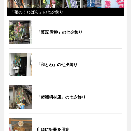
「靴のくわばら」の七夕飾り
「菓匠 青柳」の七夕飾り
「和とわ」の七夕飾り
「猪瀬桐材店」の七夕飾り
店頭に短冊を用意