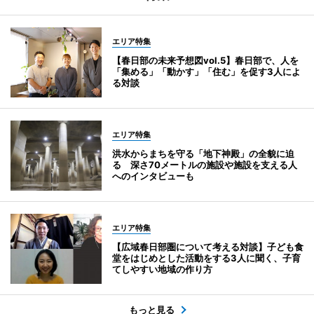
エリア特集
【春日部の未来予想図vol.5】春日部で、人を
「集める」「動かす」「住む」を促す3人によ
る対談
エリア特集
洪水からまちを守る「地下神殿」の全貌に迫
る 深さ70メートルの施設や施設を支える人
へのインタビューも
エリア特集
【広域春日部圏について考える対談】子ども食
堂をはじめとした活動をする3人に聞く、子育
てしやすい地域の作り方
もっと見る