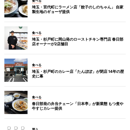
食べる
埼玉・宮代町にラーメン店「餃子のしのちゃん」 自家
製生地のギョーザ提供
食べる
埼玉・杉戸町に岡山発のローストチキン専門店 春日部
店オーナーが2店舗目
食べる
埼玉・杉戸町のカレー店「たんぽぽ」が閉店 14年の歴
史に幕
食べる
春日部発の弁当チェーン「日本亭」が新業態 もつ煮や
牛すじカレー提供
買う