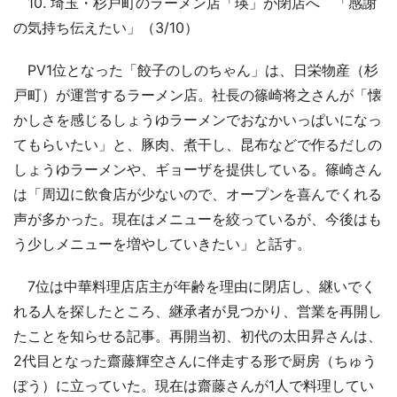
10. 埼玉・杉戸町のラーメン店「瑛」が閉店へ 「感謝
の気持ち伝えたい」（3/10）
PV1位となった「餃子のしのちゃん」は、日栄物産（杉
戸町）が運営するラーメン店。社長の篠崎将之さんが「懐
かしさを感じるしょうゆラーメンでおなかいっぱいになっ
てもらいたい」と、豚肉、煮干し、昆布などで作るだしの
しょうゆラーメンや、ギョーザを提供している。篠崎さん
は「周辺に飲食店が少ないので、オープンを喜んでくれる
声が多かった。現在はメニューを絞っているが、今後はも
う少しメニューを増やしていきたい」と話す。
7位は中華料理店店主が年齢を理由に閉店し、継いでく
れる人を探したところ、継承者が見つかり、営業を再開し
たことを知らせる記事。再開当初、初代の太田昇さんは、
2代目となった齋藤輝空さんに伴走する形で厨房（ちゅう
ぼう）に立っていた。現在は齋藤さんが1人で料理してい