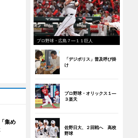
プロ野球・広島７―１１巨人
「デジポリス」普及呼び掛
け
プロ野球・オリックス１―
３楽天
を「集め
佐野日大、２回戦へ 高校
談
野球