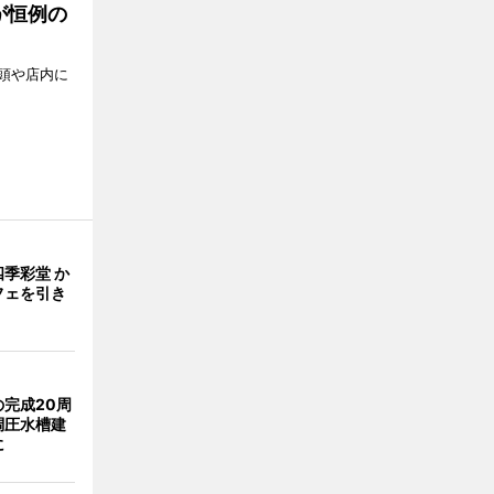
が恒例の
頭や店内に
季彩堂 か
フェを引き
完成20周
調圧水槽建
に