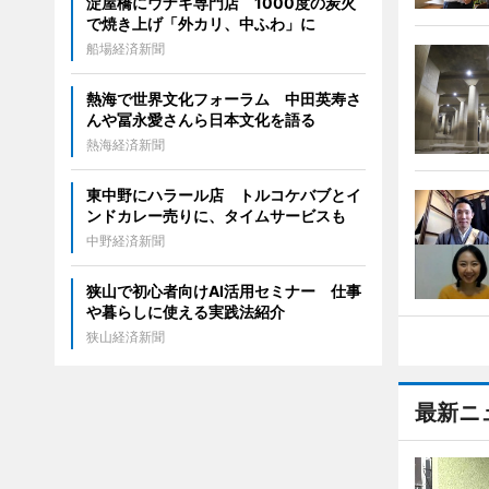
淀屋橋にウナギ専門店 1000度の炭火
で焼き上げ「外カリ、中ふわ」に
船場経済新聞
熱海で世界文化フォーラム 中田英寿さ
んや冨永愛さんら日本文化を語る
熱海経済新聞
東中野にハラール店 トルコケバブとイ
ンドカレー売りに、タイムサービスも
中野経済新聞
狭山で初心者向けAI活用セミナー 仕事
や暮らしに使える実践法紹介
狭山経済新聞
最新ニ