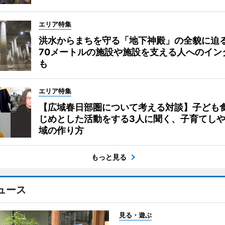
エリア特集
洪水からまちを守る「地下神殿」の全貌に迫
70メートルの施設や施設を支える人へのイン
も
エリア特集
【広域春日部圏について考える対談】子ども
じめとした活動をする3人に聞く、子育てし
域の作り方
もっと見る
ュース
見る・遊ぶ