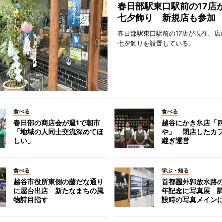
春日部駅東口駅前の17店
七夕飾り 新規店も参加
春日部駅東口駅前の17店が現在、店
七夕飾りを設置している。
食べる
食べる
春日部の商店会が週1で朝市
越谷にかき氷店「四
「地域の人同士交流深めてほ
や」 閉店したカ
しい」
継ぎ運営
食べる
学ぶ・知る
越谷市役所東側の藤だな通り
首都圏外郭放水路の
に屋台出店 新たなまちの風
年記念に写真展 
物詩目指す
設時の写真メイン