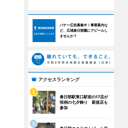
バナー広告募集中！事業案内な
ど、広域春日部圏にアピールし
ませんか？
アクセスランキング
春日部駅東口駅前の17店が
恒例の七夕飾り 新規店も
参加