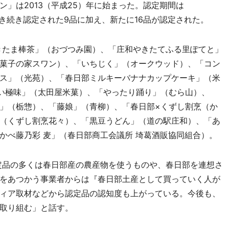
」は2013（平成25）年に始まった。認定期間は
き続き認定された9品に加え、新たに16品が認定された。
きたま棒茶」（おづつみ園）、「庄和やきたてふる里ぽてと」
菓子の家スワン）、「いちじく」（オークウッド）、「コン
ス」（光苑）、「春日部ミルキーバナナカップケーキ」（米
べい極味」（太田屋米菓）、「やったり踊り」（むら山）、
」（栃惣）、「藤娘」（青柳）、「春日部×くずし割烹（か
（くずし割烹花々）、「黒豆うどん」（道の駅庄和）、「あ
かべ藤乃彩 麦」（春日部商工会議所 埼葛酒販協同組合）。
定品の多くは春日部産の農産物を使うものや、春日部を連想さ
をあつかう事業者からは『春日部土産として買っていく人が
ィア取材などから認定品の認知度も上がっている。今後も、
取り組む」と話す。