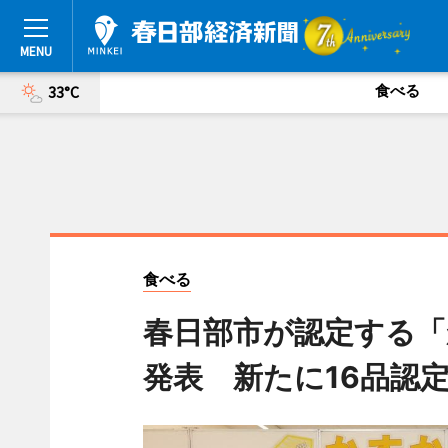
食べる
33°C
食べる
春日部市が認定する
発表 新たに16品認