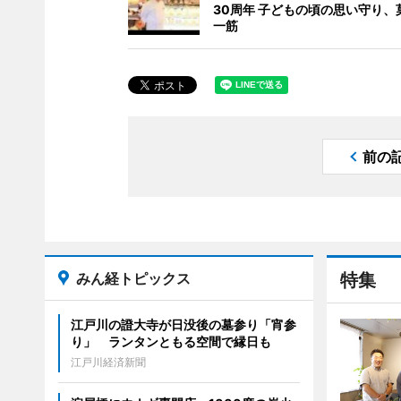
30周年 子どもの頃の思い守り、
一筋
前の
みん経トピックス
特集
江戸川の證大寺が日没後の墓参り「宵参
り」 ランタンともる空間で縁日も
江戸川経済新聞