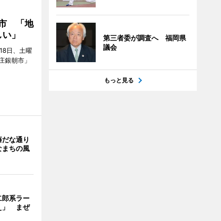
市 「地
しい」
第三者委が調査へ 福岡県
議会
18日、土曜
庄銀朝市」
もっと見る
藤だな通り
なまちの風
二郎系ラー
え」 まぜ