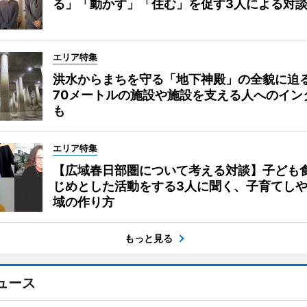
る」「動かす」「住む」を促す3人による対
エリア特集
洪水からまちを守る「地下神殿」の全貌に迫
70メートルの施設や施設を支える人へのイン
も
エリア特集
【広域春日部圏について考える対談】子ども
じめとした活動をする3人に聞く、子育てし
域の作り方
もっと見る
ュース