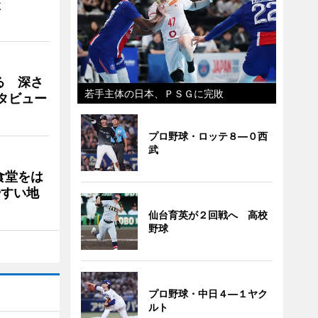
談
る 深さ
若手主体の日本、ＰＳＧに完敗
タビュー
プロ野球・ロッテ８―０西
武
食堂をは
やすい地
仙台育英が２回戦へ 高校
野球
プロ野球・中日４―１ヤク
ルト