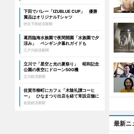
下田でバレー「IZUBLUE CUP」 優勝
賞品はオリジナルTシャツ
伊豆下田経済新聞
葛西臨海水族園で夜間開園「水族園で夕
涼み」 ペンギン夕暮れガイドも
江戸川経済新聞
立川で「星空と光の夏祭り」 昭和記念
公園の夜空にドローン500機
立川経済新聞
佐賀市柳町にカフェ「木陰礼讃コーヒ
ー」 ひなまつり出店を経て常設店舗に
佐賀経済新聞
最新ニ