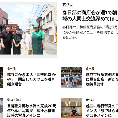
食べる
春日部の商店会が週1で朝
域の人同士交流深めてほ
春日部の庄和銀座商店会の6店が7月
に朝から限定メニューを提供する「
を始めた。
食べる
食べる
越谷にかき氷店「四季彩堂 か
越谷市役所東側の
や」 閉店したカフェを引き
に屋台出店 新た
継ぎ運営
物詩目指す
学ぶ・知る
食べる
首都圏外郭放水路の完成20周
越谷に春日部発の
年記念に写真展 調圧水槽建
メン店「顎で喰ら
設時の写真メインに
そばをメインに