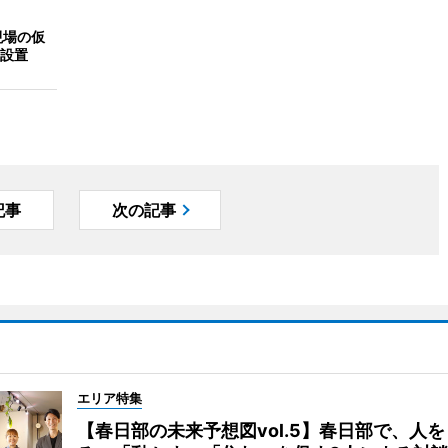
現場の仮
設置
記事
次の記事
エリア特集
【春日部の未来予想図vol.5】春日部で、人