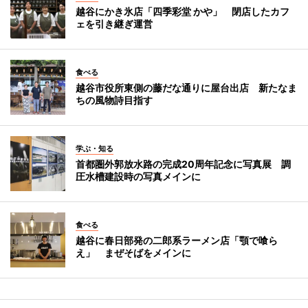
越谷にかき氷店「四季彩堂 かや」 閉店したカフ
ェを引き継ぎ運営
食べる
越谷市役所東側の藤だな通りに屋台出店 新たなま
ちの風物詩目指す
学ぶ・知る
首都圏外郭放水路の完成20周年記念に写真展 調
圧水槽建設時の写真メインに
食べる
越谷に春日部発の二郎系ラーメン店「顎で喰ら
え」 まぜそばをメインに