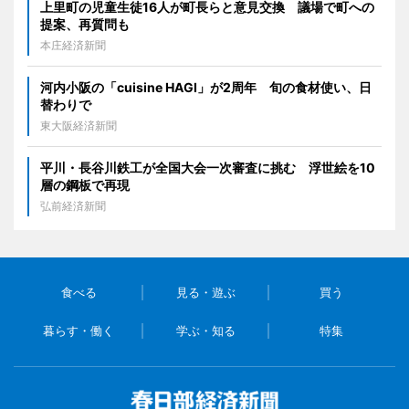
上里町の児童生徒16人が町長らと意見交換 議場で町への
提案、再質問も
本庄経済新聞
河内小阪の「cuisine HAGI」が2周年 旬の食材使い、日
替わりで
東大阪経済新聞
平川・長谷川鉄工が全国大会一次審査に挑む 浮世絵を10
層の鋼板で再現
弘前経済新聞
食べる
見る・遊ぶ
買う
暮らす・働く
学ぶ・知る
特集