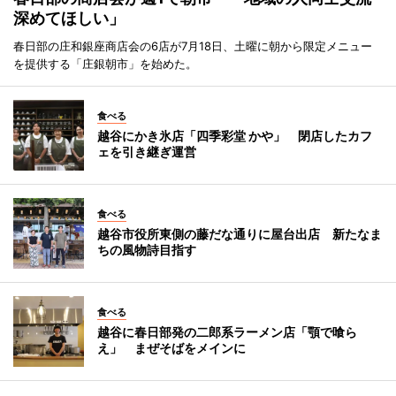
深めてほしい」
春日部の庄和銀座商店会の6店が7月18日、土曜に朝から限定メニュー
を提供する「庄銀朝市」を始めた。
食べる
越谷にかき氷店「四季彩堂 かや」 閉店したカフ
ェを引き継ぎ運営
食べる
越谷市役所東側の藤だな通りに屋台出店 新たなま
ちの風物詩目指す
食べる
越谷に春日部発の二郎系ラーメン店「顎で喰ら
え」 まぜそばをメインに