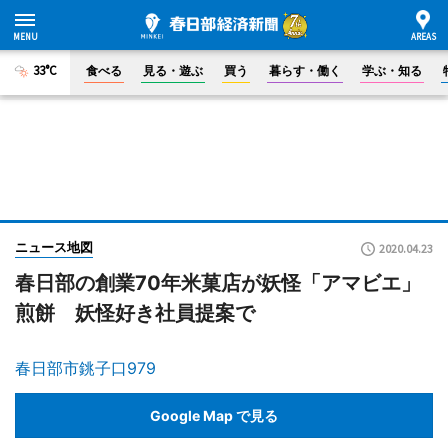
33°C
食べる
見る・遊ぶ
買う
暮らす・働く
学ぶ・知る
ニュース地図
2020.04.23
春日部の創業70年米菓店が妖怪「アマビエ」
煎餅 妖怪好き社員提案で
春日部市銚子口979
Google Map で見る