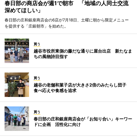
春日部の商店会が週1で朝市 「地域の人同士交流
深めてほしい」
春日部の庄和銀座商店会の6店が7月18日、土曜に朝から限定メニュー
を提供する「庄銀朝市」を始めた。
買う
越谷市役所東側の藤だな通りに屋台出店 新たなま
ちの風物詩目指す
買う
越谷の老舗和菓子店が大きさ2倍のみたらし団子
食べ応えや食感を追求
買う
春日部の庄和銀座商店会が「お知り合い」キーワー
ドに企画 活性化に向け