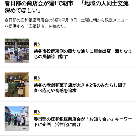
春日部の商店会が週1で朝市 「地域の人同士交流
深めてほしい」
春日部の庄和銀座商店会の6店が7月18日、土曜に朝から限定メニュー
を提供する「庄銀朝市」を始めた。
買う
越谷市役所東側の藤だな通りに屋台出店 新たなま
ちの風物詩目指す
買う
越谷の老舗和菓子店が大きさ2倍のみたらし団子
食べ応えや食感を追求
買う
春日部の庄和銀座商店会が「お知り合い」キーワー
ドに企画 活性化に向け