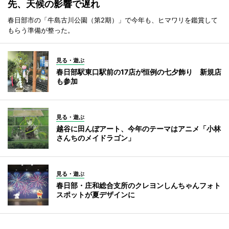
先、天候の影響で遅れ
春日部市の「牛島古川公園（第2期）」で今年も、ヒマワリを鑑賞して
もらう準備が整った。
見る・遊ぶ
春日部駅東口駅前の17店が恒例の七夕飾り 新規店
も参加
見る・遊ぶ
越谷に田んぼアート、今年のテーマはアニメ「小林
さんちのメイドラゴン」
見る・遊ぶ
春日部・庄和総合支所のクレヨンしんちゃんフォト
スポットが夏デザインに