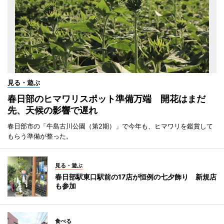
見る・遊ぶ
春日部のヒマワリスポット準備万端 開花はまだ
先、天候の影響で遅れ
春日部市の「牛島古川公園（第2期）」で今年も、ヒマワリを鑑賞して
もらう準備が整った。
見る・遊ぶ
春日部駅東口駅前の17店が恒例の七夕飾り 新規店
も参加
食べる