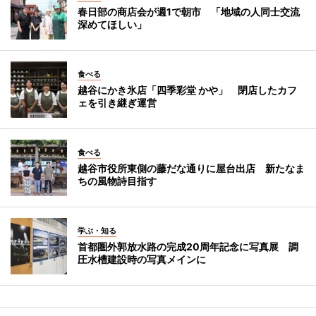
春日部の商店会が週1で朝市 「地域の人同士交流
深めてほしい」
食べる
越谷にかき氷店「四季彩堂 かや」 閉店したカフ
ェを引き継ぎ運営
食べる
越谷市役所東側の藤だな通りに屋台出店 新たなま
ちの風物詩目指す
学ぶ・知る
首都圏外郭放水路の完成20周年記念に写真展 調
圧水槽建設時の写真メインに