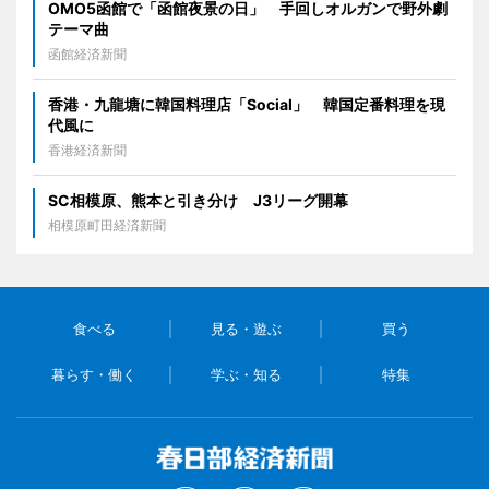
OMO5函館で「函館夜景の日」 手回しオルガンで野外劇
テーマ曲
函館経済新聞
香港・九龍塘に韓国料理店「Social」 韓国定番料理を現
代風に
香港経済新聞
SC相模原、熊本と引き分け J3リーグ開幕
相模原町田経済新聞
食べる
見る・遊ぶ
買う
暮らす・働く
学ぶ・知る
特集