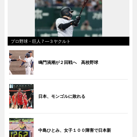
プロ野球・巨人７―３ヤクルト
鳴門渦潮が２回戦へ 高校野球
日本、モンゴルに敗れる
中島ひとみ、女子１００障害で日本新