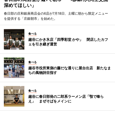
深めてほしい」
春日部の庄和銀座商店会の6店が7月18日、土曜に朝から限定メニュー
を提供する「庄銀朝市」を始めた。
食べる
越谷にかき氷店「四季彩堂 かや」 閉店したカフ
ェを引き継ぎ運営
食べる
越谷市役所東側の藤だな通りに屋台出店 新たなま
ちの風物詩目指す
食べる
越谷に春日部発の二郎系ラーメン店「顎で喰ら
え」 まぜそばをメインに