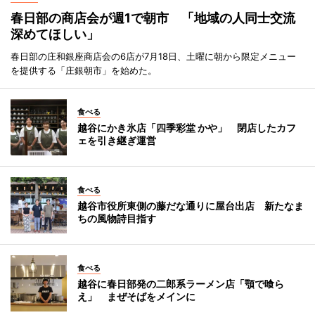
春日部の商店会が週1で朝市 「地域の人同士交流
深めてほしい」
春日部の庄和銀座商店会の6店が7月18日、土曜に朝から限定メニュー
を提供する「庄銀朝市」を始めた。
食べる
越谷にかき氷店「四季彩堂 かや」 閉店したカフ
ェを引き継ぎ運営
食べる
越谷市役所東側の藤だな通りに屋台出店 新たなま
ちの風物詩目指す
食べる
越谷に春日部発の二郎系ラーメン店「顎で喰ら
え」 まぜそばをメインに