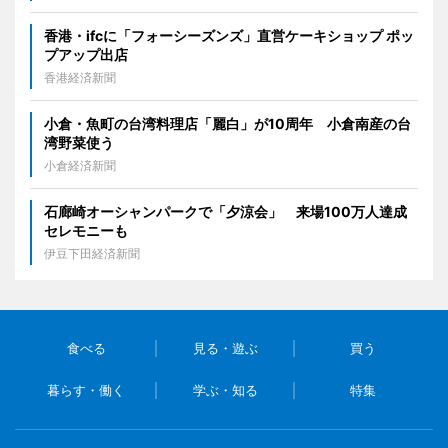
香港・ifcに「フォーシーズンズ」直営ケーキショップ ポッ
プアップ出店
香港経済新聞
小倉・魚町の台湾料理店「麗白」が10周年 小倉南産の台
湾野菜使う
小倉経済新聞
石廊崎オーシャンパークで「夕涼会」 来場100万人達成
セレモニーも
伊豆下田経済新聞
食べる
見る・遊ぶ
買う
暮らす・働く
学ぶ・知る
特集