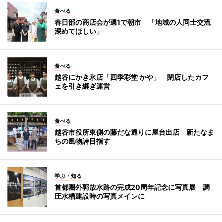
食べる
春日部の商店会が週1で朝市 「地域の人同士交流
深めてほしい」
食べる
越谷にかき氷店「四季彩堂 かや」 閉店したカフ
ェを引き継ぎ運営
食べる
越谷市役所東側の藤だな通りに屋台出店 新たなま
ちの風物詩目指す
学ぶ・知る
首都圏外郭放水路の完成20周年記念に写真展 調
圧水槽建設時の写真メインに