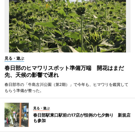
見る・遊ぶ
春日部のヒマワリスポット準備万端 開花はまだ
先、天候の影響で遅れ
春日部市の「牛島古川公園（第2期）」で今年も、ヒマワリを鑑賞して
もらう準備が整った。
見る・遊ぶ
春日部駅東口駅前の17店が恒例の七夕飾り 新規店
も参加