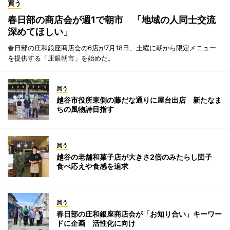
買う
春日部の商店会が週1で朝市 「地域の人同士交流
深めてほしい」
春日部の庄和銀座商店会の6店が7月18日、土曜に朝から限定メニュー
を提供する「庄銀朝市」を始めた。
買う
越谷市役所東側の藤だな通りに屋台出店 新たなま
ちの風物詩目指す
買う
越谷の老舗和菓子店が大きさ2倍のみたらし団子
食べ応えや食感を追求
買う
春日部の庄和銀座商店会が「お知り合い」キーワー
ドに企画 活性化に向け