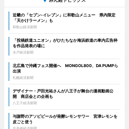
近畿の「セブン-イレブン」に和歌山メニュー 県内限定
「天かけラーメン」も
和歌山経済新聞
「投稿鉄道ユニオン」がひたちなか海浜鉄道の車内広告枠
を作品発表の場に
水戸経済新聞
北広島で沖縄フェス開催へ MONGOL800、DA PUMPら
出演
札幌経済新聞
デザイナー・戸田光祐さんが八王子が舞台の漫画動画公
開 商店会との企画も
八王子経済新聞
与謝野のアソビビールが発酵レモンサワー 宮津レモンを
皮ごと使う
京丹後経済新聞