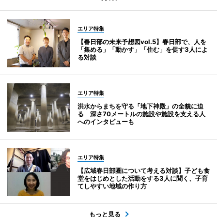
エリア特集
【春日部の未来予想図vol.5】春日部で、人を
「集める」「動かす」「住む」を促す3人によ
る対談
エリア特集
洪水からまちを守る「地下神殿」の全貌に迫
る 深さ70メートルの施設や施設を支える人
へのインタビューも
エリア特集
【広域春日部圏について考える対談】子ども食
堂をはじめとした活動をする3人に聞く、子育
てしやすい地域の作り方
もっと見る