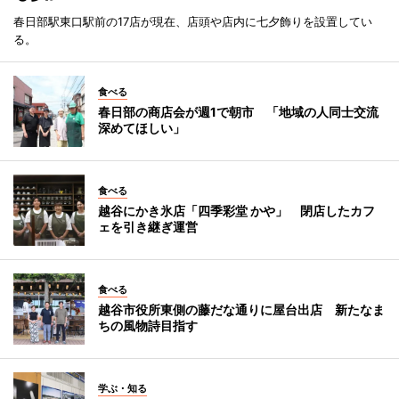
春日部駅東口駅前の17店が現在、店頭や店内に七夕飾りを設置してい
る。
食べる
春日部の商店会が週1で朝市 「地域の人同士交流
深めてほしい」
食べる
越谷にかき氷店「四季彩堂 かや」 閉店したカフ
ェを引き継ぎ運営
食べる
越谷市役所東側の藤だな通りに屋台出店 新たなま
ちの風物詩目指す
学ぶ・知る