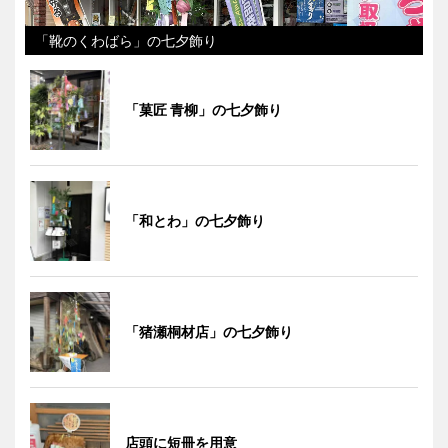
「靴のくわばら」の七夕飾り
「菓匠 青柳」の七夕飾り
「和とわ」の七夕飾り
「猪瀬桐材店」の七夕飾り
店頭に短冊を用意