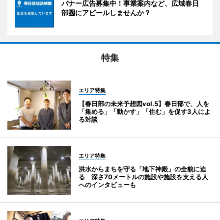
バナー広告募集中！事業案内など、広域春日
部圏にアピールしませんか？
特集
エリア特集
【春日部の未来予想図vol.5】春日部で、人を
「集める」「動かす」「住む」を促す3人によ
る対談
エリア特集
洪水からまちを守る「地下神殿」の全貌に迫
る 深さ70メートルの施設や施設を支える人
へのインタビューも