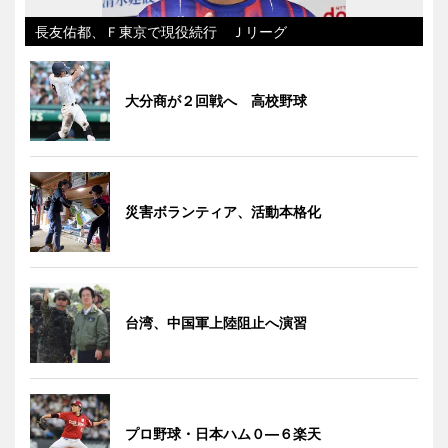
長友佑都、Ｆ東京で現役続行 Ｊリーグ
大分商が２回戦へ 高校野球
災害ボランティア、活動本格化
台湾、中国軍上陸阻止へ演習
プロ野球・日本ハム０―６楽天