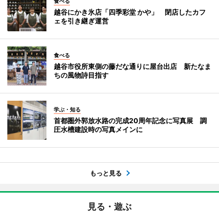
食べる
越谷にかき氷店「四季彩堂 かや」 閉店したカフ
ェを引き継ぎ運営
食べる
越谷市役所東側の藤だな通りに屋台出店 新たなま
ちの風物詩目指す
学ぶ・知る
首都圏外郭放水路の完成20周年記念に写真展 調
圧水槽建設時の写真メインに
もっと見る
見る・遊ぶ