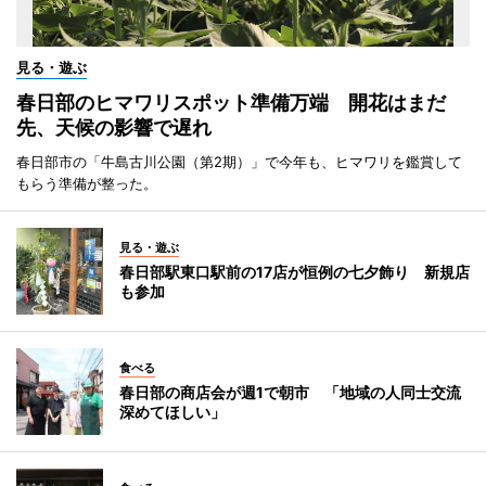
見る・遊ぶ
春日部のヒマワリスポット準備万端 開花はまだ
先、天候の影響で遅れ
春日部市の「牛島古川公園（第2期）」で今年も、ヒマワリを鑑賞して
もらう準備が整った。
見る・遊ぶ
春日部駅東口駅前の17店が恒例の七夕飾り 新規店
も参加
食べる
春日部の商店会が週1で朝市 「地域の人同士交流
深めてほしい」