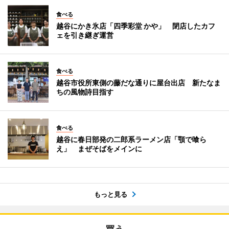
食べる
越谷にかき氷店「四季彩堂 かや」 閉店したカフ
ェを引き継ぎ運営
食べる
越谷市役所東側の藤だな通りに屋台出店 新たなま
ちの風物詩目指す
食べる
越谷に春日部発の二郎系ラーメン店「顎で喰ら
え」 まぜそばをメインに
もっと見る