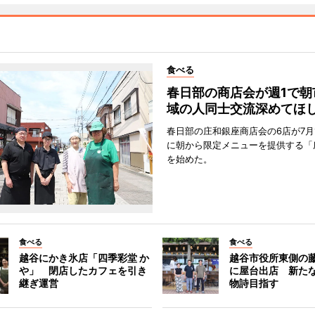
食べる
春日部の商店会が週1で朝
域の人同士交流深めてほ
春日部の庄和銀座商店会の6店が7月
に朝から限定メニューを提供する「
を始めた。
食べる
食べる
越谷にかき氷店「四季彩堂 か
越谷市役所東側の
や」 閉店したカフェを引き
に屋台出店 新た
継ぎ運営
物詩目指す