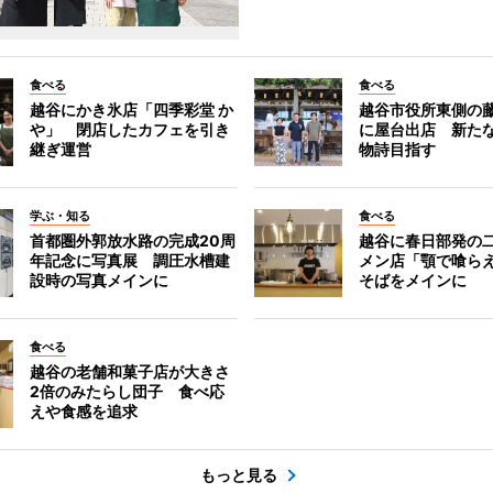
食べる
食べる
越谷にかき氷店「四季彩堂 か
越谷市役所東側の
や」 閉店したカフェを引き
に屋台出店 新た
継ぎ運営
物詩目指す
学ぶ・知る
食べる
首都圏外郭放水路の完成20周
越谷に春日部発の
年記念に写真展 調圧水槽建
メン店「顎で喰ら
設時の写真メインに
そばをメインに
食べる
越谷の老舗和菓子店が大きさ
2倍のみたらし団子 食べ応
えや食感を追求
もっと見る