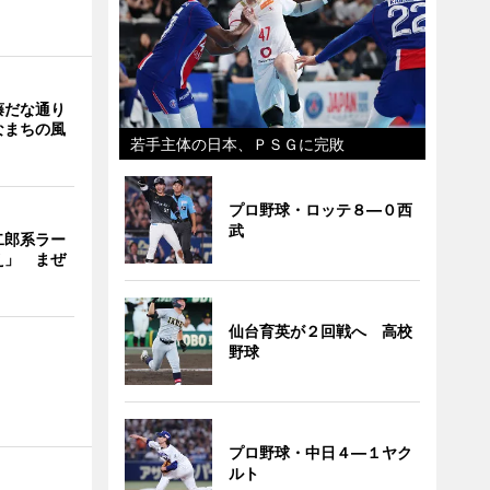
藤だな通り
なまちの風
若手主体の日本、ＰＳＧに完敗
プロ野球・ロッテ８―０西
武
二郎系ラー
え」 まぜ
仙台育英が２回戦へ 高校
野球
プロ野球・中日４―１ヤク
ルト