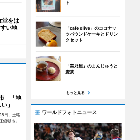
ト
食堂をは
やすい地
「cafe olive」のココナッ
ツパウンドケーキとドリン
クセット
「美乃屋」のまんじゅうと
麦茶
もっと見る
市 「地
しい」
ワールドフォトニュース
18日、土曜
庄銀朝市」