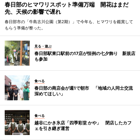
春日部のヒマワリスポット準備万端 開花はまだ
先、天候の影響で遅れ
春日部市の「牛島古川公園（第2期）」で今年も、ヒマワリを鑑賞して
もらう準備が整った。
見る・遊ぶ
春日部駅東口駅前の17店が恒例の七夕飾り 新規店
も参加
食べる
春日部の商店会が週1で朝市 「地域の人同士交流
深めてほしい」
食べる
越谷にかき氷店「四季彩堂 かや」 閉店したカフ
ェを引き継ぎ運営