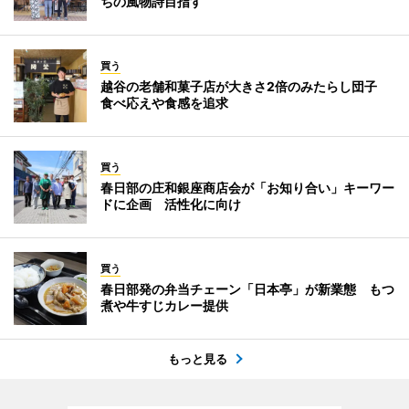
ちの風物詩目指す
買う
越谷の老舗和菓子店が大きさ2倍のみたらし団子
食べ応えや食感を追求
買う
春日部の庄和銀座商店会が「お知り合い」キーワー
ドに企画 活性化に向け
買う
春日部発の弁当チェーン「日本亭」が新業態 もつ
煮や牛すじカレー提供
もっと見る