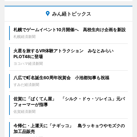
みん経トピックス
札幌でゲームイベント10月開催へ 高校生向け企画を新設
札幌経済新聞
火星を旅するVR体験アトラクション みなとみらい
PLOT48に登場
ヨコハマ経済新聞
八広で町名誕生60周年祝賀会 小池都知事も祝福
すみだ経済新聞
佐賀に「ばくてん屋」 「シルク・ドゥ・ソレイユ」元パ
フォーマーが指導
佐賀経済新聞
今帰仁・上運天に「ナギッコ」 島ラッキョウやモズクの
加工品販売