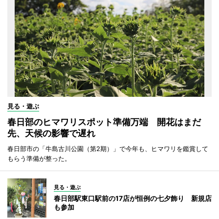
見る・遊ぶ
春日部のヒマワリスポット準備万端 開花はまだ
先、天候の影響で遅れ
春日部市の「牛島古川公園（第2期）」で今年も、ヒマワリを鑑賞して
もらう準備が整った。
見る・遊ぶ
春日部駅東口駅前の17店が恒例の七夕飾り 新規店
も参加