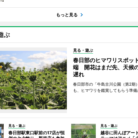
もっと見る
遊ぶ
見る・遊ぶ
春日部のヒマワリスポッ
端 開花はまだ先、天候
遅れ
春日部市の「牛島古川公園（第2期
も、ヒマワリを鑑賞してもらう準備
見る・遊ぶ
見る・遊ぶ
春日部駅東口駅前の17店が恒
越谷に田んぼアー