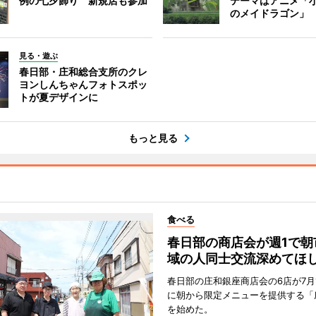
例の七夕飾り 新規店も参加
テーマはアニメ「
のメイドラゴン」
見る・遊ぶ
春日部・庄和総合支所のクレ
ヨンしんちゃんフォトスポッ
トが夏デザインに
もっと見る
食べる
春日部の商店会が週1で朝
域の人同士交流深めてほ
春日部の庄和銀座商店会の6店が7月
に朝から限定メニューを提供する「
を始めた。