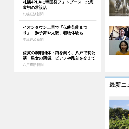
札幌4PLAに韓国発フォトブース 北海
道初の常設店
札幌経済新聞
イオンタウン上里で「伝統芸能まつ
り」 獅子舞や太鼓、着物体験も
本庄経済新聞
佐賀の演劇団体・猫を飼う、八戸で初公
演 男女の関係、ピアノや彫刻を交えて
八戸経済新聞
最新ニ