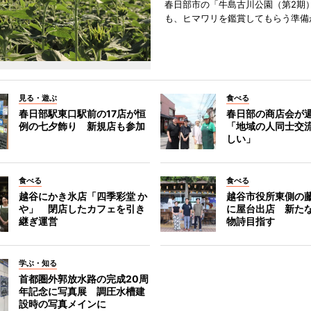
春日部市の「牛島古川公園（第2期
も、ヒマワリを鑑賞してもらう準備
見る・遊ぶ
食べる
春日部駅東口駅前の17店が恒
春日部の商店会が
例の七夕飾り 新規店も参加
「地域の人同士交
しい」
食べる
食べる
越谷にかき氷店「四季彩堂 か
越谷市役所東側の
や」 閉店したカフェを引き
に屋台出店 新た
継ぎ運営
物詩目指す
学ぶ・知る
首都圏外郭放水路の完成20周
年記念に写真展 調圧水槽建
設時の写真メインに