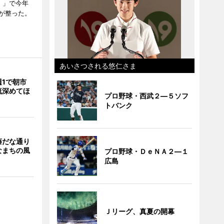
）」で今年
が整った。
あいさつされる悠仁さま
週1で朝市
流深めてほ
プロ野球・西武２―５ソフ
トバンク
藤だな通り
なまちの風
プロ野球・ＤｅＮＡ２―１
広島
Ｊリーグ、真夏の開幕