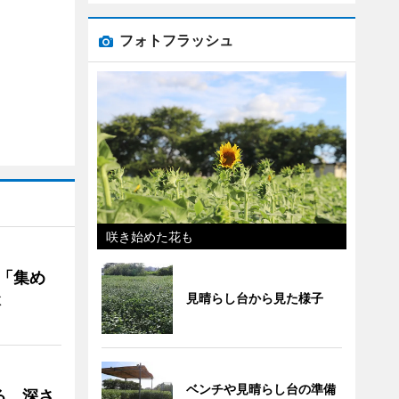
フォトフラッシュ
咲き始めた花も
を「集め
談
見晴らし台から見た様子
ベンチや見晴らし台の準備
る 深さ