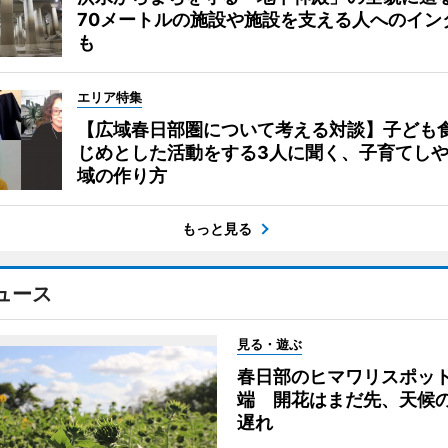
70メートルの施設や施設を支える人へのイン
も
エリア特集
【広域春日部圏について考える対談】子ども
じめとした活動をする3人に聞く、子育てし
域の作り方
もっと見る
ュース
見る・遊ぶ
春日部のヒマワリスポッ
端 開花はまだ先、天候
遅れ