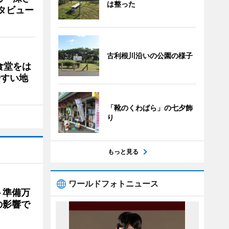
は整った
タビュー
古利根川沿いの公園の様子
食堂をは
やすい地
「靴のくわばら」の七夕飾
り
もっと見る
ワールドフォトニュース
ト準備万
の影響で