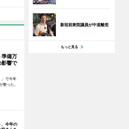
新垣前衆院議員が中道離党
もっと見る
ト準備万
の影響で
）」で今年
が整った。
ト、今年の