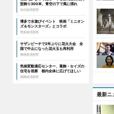
型飾り300本、青空の下で風に揺れ
仙台経済新聞
博多で水遊びイベント 映画「ミニオン
ズ＆モンスターズ」とコラボ
博多経済新聞
サザンビーチで2年ぶりに花火大会 全
国で中止になった花火玉も再利用
湘南経済新聞
気候変動適応センター、葛飾・セイズの
住宅を視察 都内全体に広げてほしい
葛飾経済新聞
最新ニ