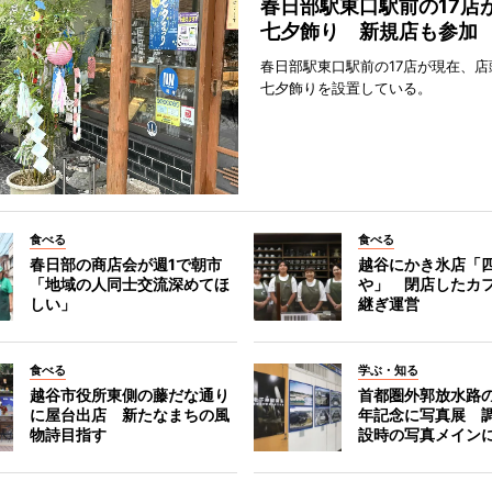
春日部駅東口駅前の17店
七夕飾り 新規店も参加
春日部駅東口駅前の17店が現在、店
七夕飾りを設置している。
食べる
食べる
春日部の商店会が週1で朝市
越谷にかき氷店「四
「地域の人同士交流深めてほ
や」 閉店したカ
しい」
継ぎ運営
食べる
学ぶ・知る
越谷市役所東側の藤だな通り
首都圏外郭放水路の
に屋台出店 新たなまちの風
年記念に写真展 
物詩目指す
設時の写真メイン