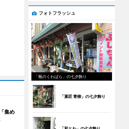
フォトフラッシュ
「靴のくわばら」の七夕飾り
「菓匠 青柳」の七夕飾り
を「集め
談
「和とわ」の七夕飾り