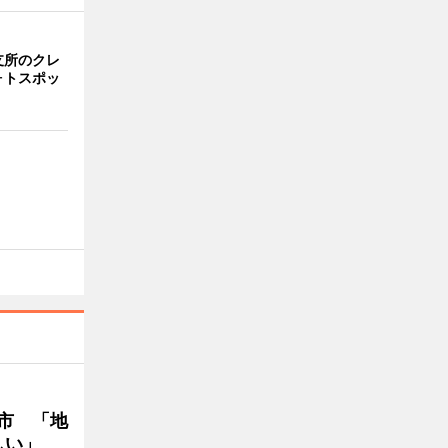
支所のクレ
ォトスポッ
市 「地
しい」