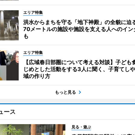
エリア特集
洪水からまちを守る「地下神殿」の全貌に迫
70メートルの施設や施設を支える人へのイン
も
エリア特集
【広域春日部圏について考える対談】子ども
じめとした活動をする3人に聞く、子育てし
域の作り方
もっと見る
ュース
見る・遊ぶ