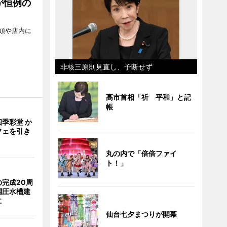
が恒例の
頭や店内に
非核三原則見直し、予断せず
高市首相「祈 平和」と記
帳
季彩堂 か
フェを引き
丸の内で「倍倍ファイ
ト！」
完成20周
調圧水槽建
に
仙台七夕まつりが開幕