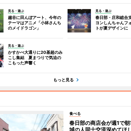
見る・遊ぶ
見る・遊ぶ
越谷に田んぼアート、今年の
春日部・庄和総合
テーマはアニメ「小林さんち
ヨンしんちゃんフ
のメイドラゴン」
トが夏デザインに
見る・遊ぶ
かすかべ大通りに20基超のみ
こし集結 夏まつりで気迫の
こもった声響く
もっと見る
食べる
春日部の商店会が週1で朝
域の人同士交流深めてほ