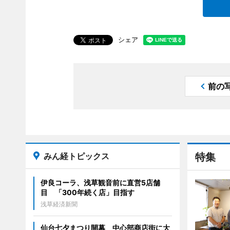
シェア
前の
みん経トピックス
特集
伊良コーラ、浅草観音前に直営5店舗
目 「300年続く店」目指す
浅草経済新聞
仙台七夕まつり開幕 中心部商店街に大