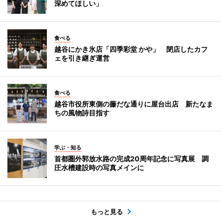
深めてほしい」
食べる
越谷にかき氷店「四季彩堂 かや」 閉店したカフ
ェを引き継ぎ運営
食べる
越谷市役所東側の藤だな通りに屋台出店 新たなま
ちの風物詩目指す
学ぶ・知る
首都圏外郭放水路の完成20周年記念に写真展 調
圧水槽建設時の写真メインに
もっと見る