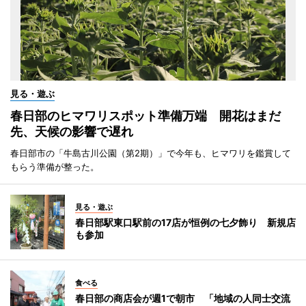
見る・遊ぶ
春日部のヒマワリスポット準備万端 開花はまだ
先、天候の影響で遅れ
春日部市の「牛島古川公園（第2期）」で今年も、ヒマワリを鑑賞して
もらう準備が整った。
見る・遊ぶ
春日部駅東口駅前の17店が恒例の七夕飾り 新規店
も参加
食べる
春日部の商店会が週1で朝市 「地域の人同士交流