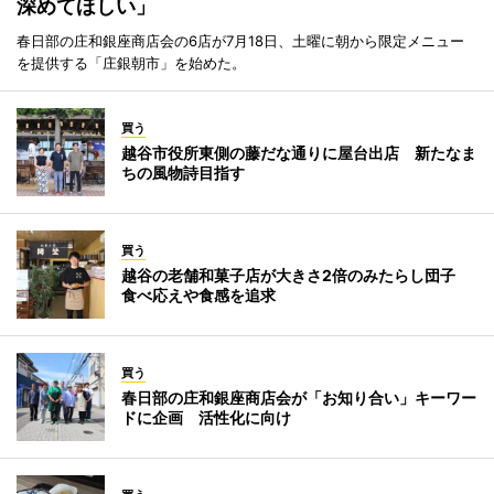
深めてほしい」
春日部の庄和銀座商店会の6店が7月18日、土曜に朝から限定メニュー
を提供する「庄銀朝市」を始めた。
買う
越谷市役所東側の藤だな通りに屋台出店 新たなま
ちの風物詩目指す
買う
越谷の老舗和菓子店が大きさ2倍のみたらし団子
食べ応えや食感を追求
買う
春日部の庄和銀座商店会が「お知り合い」キーワー
ドに企画 活性化に向け