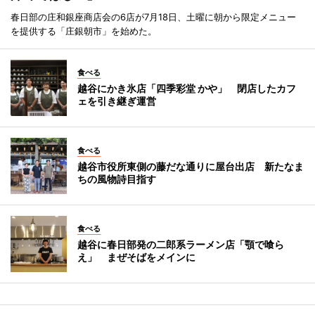
春日部の庄和銀座商店会の6店が7月18日、土曜に朝から限定メニュー
を提供する「庄銀朝市」を始めた。
食べる
越谷にかき氷店「四季彩堂 かや」 閉店したカフ
ェを引き継ぎ運営
食べる
越谷市役所東側の藤だな通りに屋台出店 新たなま
ちの風物詩目指す
食べる
越谷に春日部発の二郎系ラーメン店「顎で喰ら
え」 まぜそばをメインに