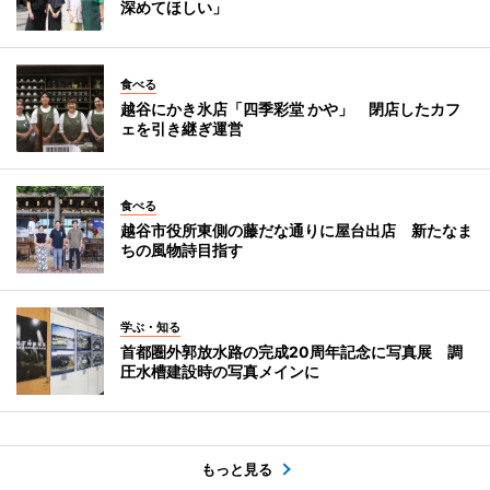
深めてほしい」
食べる
越谷にかき氷店「四季彩堂 かや」 閉店したカフ
ェを引き継ぎ運営
食べる
越谷市役所東側の藤だな通りに屋台出店 新たなま
ちの風物詩目指す
学ぶ・知る
首都圏外郭放水路の完成20周年記念に写真展 調
圧水槽建設時の写真メインに
もっと見る