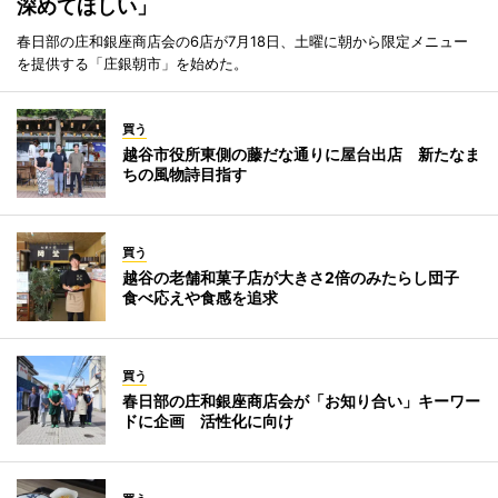
深めてほしい」
春日部の庄和銀座商店会の6店が7月18日、土曜に朝から限定メニュー
を提供する「庄銀朝市」を始めた。
買う
越谷市役所東側の藤だな通りに屋台出店 新たなま
ちの風物詩目指す
買う
越谷の老舗和菓子店が大きさ2倍のみたらし団子
食べ応えや食感を追求
買う
春日部の庄和銀座商店会が「お知り合い」キーワー
ドに企画 活性化に向け