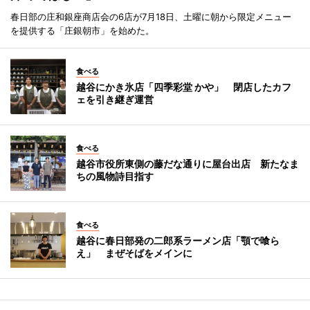
春日部の庄和銀座商店会の6店が7月18日、土曜に朝から限定メニュー
を提供する「庄銀朝市」を始めた。
食べる
越谷にかき氷店「四季彩堂 かや」 閉店したカフ
ェを引き継ぎ運営
食べる
越谷市役所東側の藤だな通りに屋台出店 新たなま
ちの風物詩目指す
食べる
越谷に春日部発の二郎系ラーメン店「顎で喰ら
え」 まぜそばをメインに