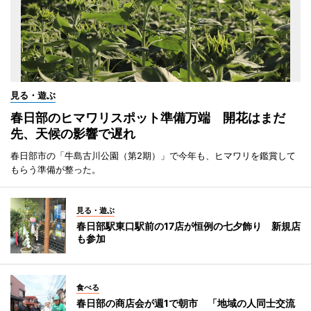
見る・遊ぶ
春日部のヒマワリスポット準備万端 開花はまだ
先、天候の影響で遅れ
春日部市の「牛島古川公園（第2期）」で今年も、ヒマワリを鑑賞して
もらう準備が整った。
見る・遊ぶ
春日部駅東口駅前の17店が恒例の七夕飾り 新規店
も参加
食べる
春日部の商店会が週1で朝市 「地域の人同士交流