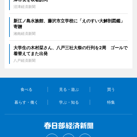
沼津経済新聞
新江ノ島水族館、藤沢市立学校に「えのすい大解剖図鑑」
寄贈
湘南経済新聞
大学生の木村栞さん、八戸三社大祭の行列を2周 ゴールで
着替えてまた出発
八戸経済新聞
食べる
見る・遊ぶ
買う
暮らす・働く
学ぶ・知る
特集