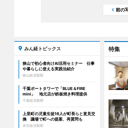
前の
みん経トピックス
特集
狭山で初心者向けAI活用セミナー 仕事
や暮らしに使える実践法紹介
狭山経済新聞
千葉ポートタワーで「BLUE＆FIRE
mini」 地元店が鉄板焼き料理提供
千葉経済新聞
上里町の児童生徒16人が町長らと意見交
換 議場で町への提案、再質問も
本庄経済新聞