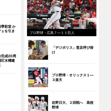
季彩堂 か
フェを引き
プロ野球・広島７―１１巨人
「デジポリス」普及呼び掛
け
完成20周
調圧水槽建
に
プロ野球・オリックス１―
３楽天
佐野日大、２回戦へ 高校
野球