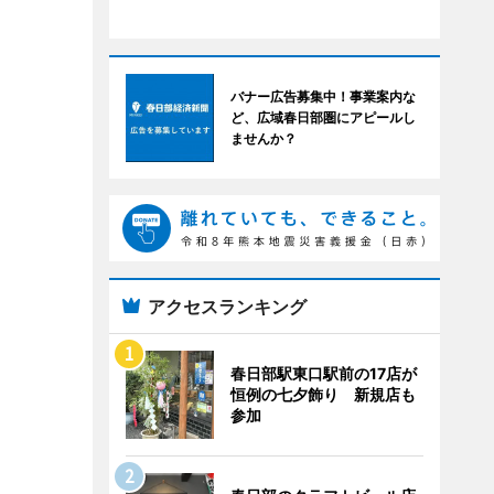
バナー広告募集中！事業案内な
ど、広域春日部圏にアピールし
ませんか？
アクセスランキング
春日部駅東口駅前の17店が
恒例の七夕飾り 新規店も
参加