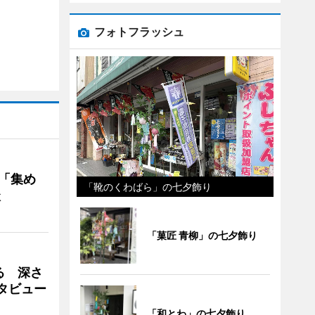
フォトフラッシュ
を「集め
「靴のくわばら」の七夕飾り
談
「菓匠 青柳」の七夕飾り
る 深さ
タビュー
「和とわ」の七夕飾り