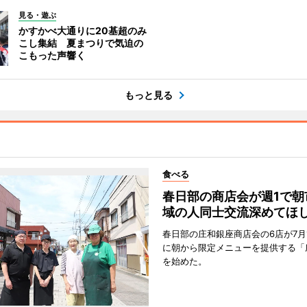
見る・遊ぶ
かすかべ大通りに20基超のみ
こし集結 夏まつりで気迫の
こもった声響く
もっと見る
食べる
春日部の商店会が週1で朝
域の人同士交流深めてほ
春日部の庄和銀座商店会の6店が7月
に朝から限定メニューを提供する「
を始めた。