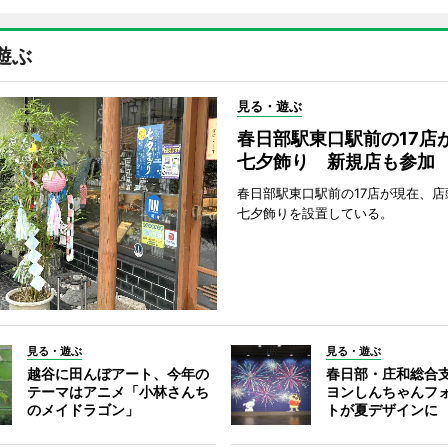
遊ぶ
見る・遊ぶ
春日部駅東口駅前の17店
七夕飾り 新規店も参加
春日部駅東口駅前の17店が現在、店
七夕飾りを設置している。
見る・遊ぶ
見る・遊ぶ
越谷に田んぼアート、今年の
春日部・庄和総合
テーマはアニメ「小林さんち
ヨンしんちゃんフ
のメイドラゴン」
トが夏デザインに