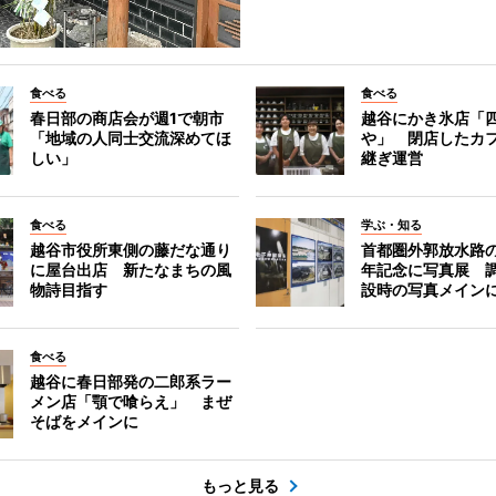
食べる
食べる
春日部の商店会が週1で朝市
越谷にかき氷店「四
「地域の人同士交流深めてほ
や」 閉店したカ
しい」
継ぎ運営
食べる
学ぶ・知る
越谷市役所東側の藤だな通り
首都圏外郭放水路の
に屋台出店 新たなまちの風
年記念に写真展 
物詩目指す
設時の写真メイン
食べる
越谷に春日部発の二郎系ラー
メン店「顎で喰らえ」 まぜ
そばをメインに
もっと見る