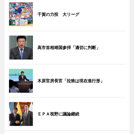
千賀の力投 大リーグ
高市首相靖国参拝「適切に判断」
木原官房長官「拉致は現在進行形」
ＥＰＡ視野に議論継続