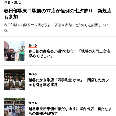
見る・遊ぶ
春日部駅東口駅前の17店が恒例の七夕飾り 新規店
も参加
春日部駅東口駅前の17店が現在、店頭や店内に七夕飾りを設置してい
る。
食べる
春日部の商店会が週1で朝市 「地域の人同士交流
深めてほしい」
食べる
越谷にかき氷店「四季彩堂 かや」 閉店したカフ
ェを引き継ぎ運営
食べる
越谷市役所東側の藤だな通りに屋台出店 新たなま
ちの風物詩目指す