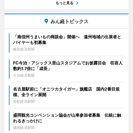
もっと見る
みん経トピックス
「南信州うまいもの商談会」開催へ 遠州地域の出展者と
バイヤーも初募集
飯田経済新聞
FC今治・アシックス里山スタジアムでお披露目会 収容人
数約1.7倍に「成長」
今治経済新聞
名古屋駅前に「オニツカタイガー」旗艦店 国内2番目規
模、全ライン展開
名駅経済新聞
盛岡観光コンベンション協会が山車参加者募集 伝統に触
れるきっかけに
盛岡経済新聞